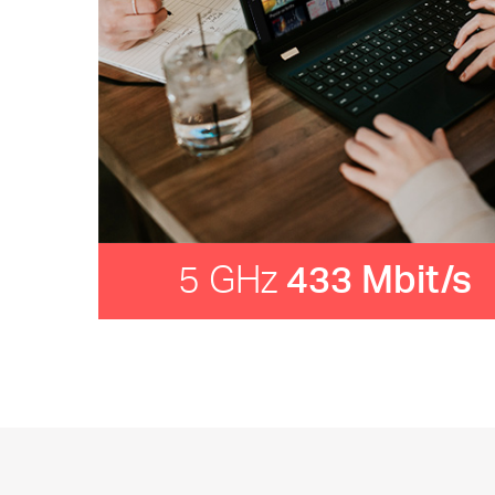
5 GHz
433 Mbit/s