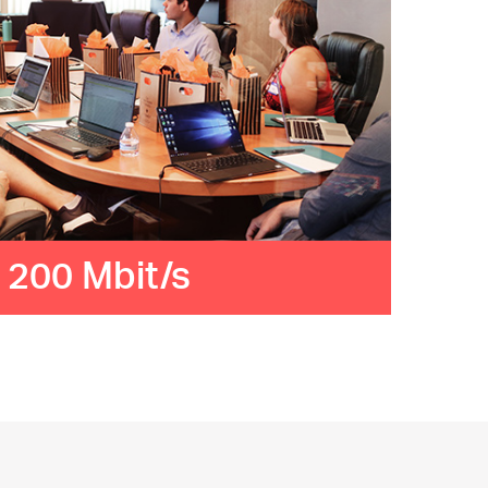
z
200 Mbit/s