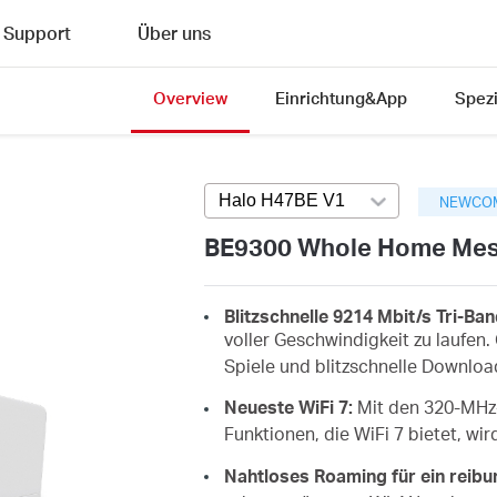
Support
Über uns
Overview
Einrichtung&App
Spezi
Halo H47BE V1
Press enter to open 
NEWCO
BE9300 Whole Home Mesh
Blitzschnelle 9214 Mbit/s Tri-B
voller Geschwindigkeit zu laufen
Spiele und blitzschnelle Downloa
Neueste WiFi 7:
Mit den 320-MHz
Funktionen, die WiFi 7 bietet, wi
Nahtloses Roaming für ein reibu