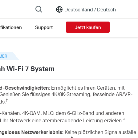
Deutschland /
Deutsch
fikationen
Support
Jetzt kaufen
version list
MER
 Wi-Fi 7 System
and-Geschwindigkeiten:
Ermöglicht es Ihren Geräten, mit
. Genießen Sie flüssiges 4K/8K-Streaming, fesselnde AR/VR-
‡
ds.
-Kanälen, 4K-QAM, MLO, dem 6-GHz-Band und anderen
△
rd Ihr Netzwerk eine atemberaubende Leistung erzielen.
ngsloses Netzwerkerlebnis:
Keine plötzlichen Signalausfälle
†