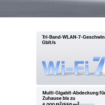
Tri-Band-WLAN-7-Geschwindi
Gbit/s
Multi-Gigabit-Abdeckung fü
Zuhause bis zu
2
2
6.000 ft
/550 m