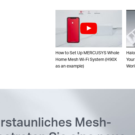
How to Set Up MERCUSYS Whole
Halo
Home Mesh Wi-Fi System (H90X
Your
as an example)
Worl
erstaunliches Mesh-