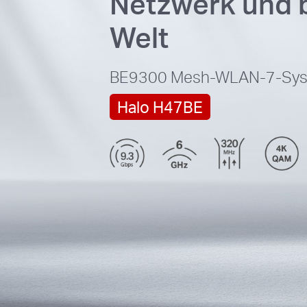
Netzwerk und b
Welt
BE9300
Mesh-WLAN-7-Syst
Halo H47BE