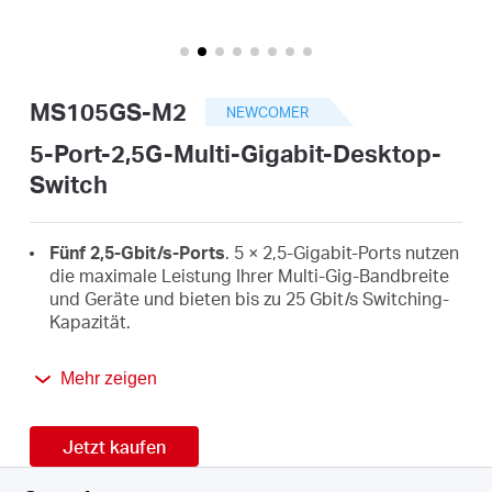
/
Deutsch
MS105GS-M2
NEWCOMER
5-Port-2,5G-Multi-Gigabit-Desktop-
Switch
Fünf 2,5-Gbit/s-Ports
. 5 × 2,5-Gigabit-Ports nutzen
die maximale Leistung Ihrer Multi-Gig-Bandbreite
und Geräte und bieten bis zu 25 Gbit/s Switching-
Kapazität.
Superschnelle Verbindungen
. Bietet extrem
Mehr zeigen
schnelle Verbindungen zu 2,5G-NAS, 2,5G-Servern,
Gaming-Computern, 2,5G-WiFi-7/6E/6-Access-
Points, 4K-Video und mehr.
Jetzt kaufen
Problemlose Verkabelung
. Sofortiges Upgrade