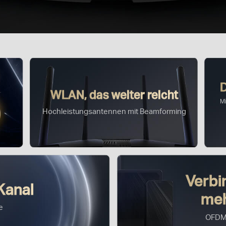
WLAN, das weiter reicht
M
Hochleistungsantennen mit Beamforming
Verbi
Kanal
meh
e
OFDM
e