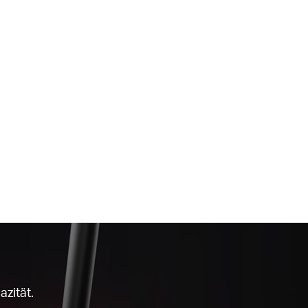
zität.