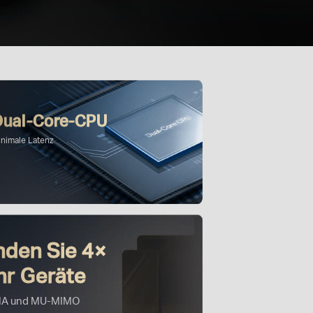
Dual-Core-CPU
inimale Latenz
nden Sie 4×
r Geräte
A und MU-MIMO