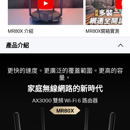
整體安全防護
－最新的WPA3提供更佳的
WiFi
安全性
千兆有線連接
– 充分利用您的互聯網接入，以驚人的
速度傳輸數據，實現最佳性能
Hong
MR80X 介紹
MR80X開箱實測
環保節能
－目標喚醒時間 (TWT) 可降低行動裝置和
物聯網
裝置在資料傳輸期間
的耗電量。
產品介紹
Kong,
減少 Wi-Fi 幹擾
– 透過 BSS著色技術
最大限度地減
少鄰近訊號的干擾，從而提高傳輸效率。
China
更快的速度。更廣泛的覆蓋範圍。更高的容
智慧連線
– 智慧地為每個裝置選擇最佳可用頻段
量。
/
家庭無線網路的新時代
繁
AX3000 雙頻 Wi-Fi 6 路由器
MR80X
體