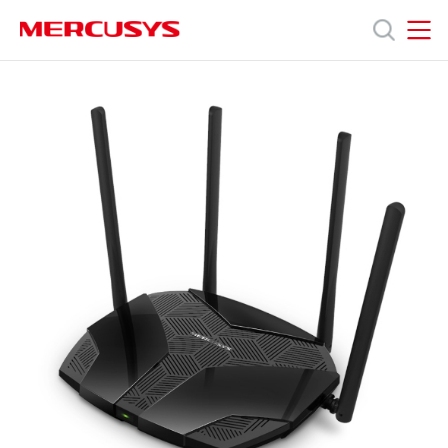
Click
to
skip
MERCUSYS
MERCUSYS
the
MR80X
產
navigation
[V2.2]
bar
|
AX3000
品
雙
頻
Wi-
技
Fi
6
路
術
由
器
(支
支
援
1G
光
援
纖
寬
頻)