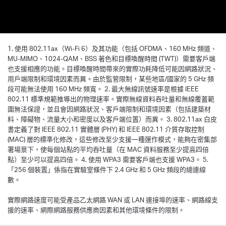
1. 使用 802.11ax（Wi-Fi 6）及其功能（包括 OFDMA、160 MHz 頻道、
MU-MIMO、1024-QAM、BSS 著色和目標喚醒時間 (TWT)）需要客戶端
也支援相應的功能。目標喚醒時間帶來的實際功耗降低可能因網路狀況、
用戶端限制和環境因素而異。由於監管限制，某些地區/國家的 5 GHz 頻
段可能無法使用 160 MHz 頻寬。 2. 最大無線訊號速率是根據 IEEE
802.11 標準規範推導出的物理速率。實際無線資料吞吐量和無線覆蓋範
圍無法保證，並且會因網路狀況、客戶端限制和環境因素（包括建築材
料、障礙物、流量大小和密度以及客戶端位置）而異。 3. 802.11ax 白皮
書定義了對 IEEE 802.11 實體層 (PHY) 和 IEEE 802.11 介質存取控制
(MAC) 層的標準化修改，這些修改至少支援一種運作模式，能夠在密集部
署場景下，使每個站點的平均吞吐量（在 MAC 資料服務至少提高四倍
點）至少可以提高四倍。 4. 使用 WPA3 需要客戶端也支援 WPA3。 5.
「256 個裝置」係指在實驗室條件下 2.4 GHz 和 5 GHz 頻段的總連線
數。
實際網路速度可能受產品乙太網路 WAN 或 LAN 連接埠的速率、網路線支
援的速率、網際網路服務供應商因素和其他環境條件的限制。