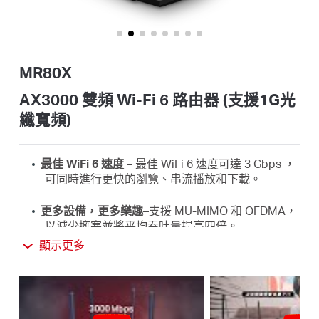
關
於
MR80X
水
AX3000 雙頻 Wi-Fi 6 路由器 (支援1G光
纖寬頻)
星
最佳 WiFi 6 速度
– 最佳 WiFi
6 速度可達 3
Gbps ，
購
可
同時進行
更快的瀏覽、
串流播放和下載。
更多設備，更多樂趣
–
支援 MU-MIMO 和 OFDMA，
買
以減少擁塞並將平均吞吐量提高四倍。
顯示更多
更遠距離的WiFi
覆蓋
範圍－4條多向高增益天線，
地
配合波束成形技術，增強家中各處的穩定連接，確
保
每個角落都有強勁的WiFi訊號。
點