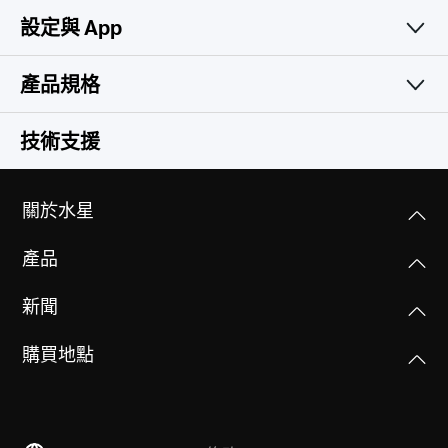
設定與 App
產品規格
簡易且實用
無線網路
技術支援
軟體功能
Wi-Fi Class
關於水星
AX3000
硬體功能
運作模式
產品
Router/AP mode
Wi-Fi (2.4 GHz)
其他
尺寸大小(長 X 寬 X 高)
574Mbps
新聞
208.8 × 171.6 × 41.7 mm
WAN Mode
Network Services Enabled by Default
(8.2 × 6.8 × 1.6 in)
Dynamic IP
購買地點
MERCUSYS
Web Server
Wi-Fi (5 GHz)
Static IP
Manage and configure device through web
2402Mbps
Antenna
PPPoE
(HTTP/HTTPS)
Mercusys App相容性設備列表
2× 5G External Antennas(5dBi)
PPTP
• Port: 80/443; Protocol: TCP
Wireless Standards
2× 2.4G External Antennas(5dBi)
L2TP