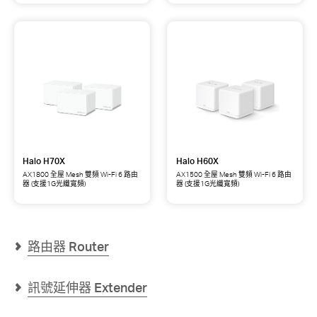
H85X
H80X
寬
寬
AX3000
AX3000
頻)
頻)
全
全
屋
屋
Mesh
Mesh
雙
雙
頻
頻
Wi-
Wi-
Fi
Fi
6
6
路
路
由
由
器
器
(支
(支
Halo H70X
Halo H60X
援
援
2.5G
1G
AX1800 全屋 Mesh 雙頻 Wi-Fi 6 路由
AX1500 全屋 Mesh 雙頻 Wi-Fi 6 路由
器 (支援1G光纖寬頻)
器 (支援1G光纖寬頻)
光
光
Halo
Halo
纖
纖
H70X
H60X
寬
寬
AX1800
AX1500
頻)
頻)
全
全
屋
屋
路由器 Router
Mesh
Mesh
雙
雙
頻
頻
訊號延伸器 Extender
Wi-
Wi-
Fi
Fi
6
6