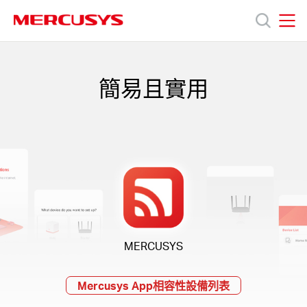
Click
to
skip
MERCUSYS
MERCUSYS
the
產
navigation
bar
簡易且實用
品
技
術
支
MERCUSYS
援
Mercusys App相容性設備列表