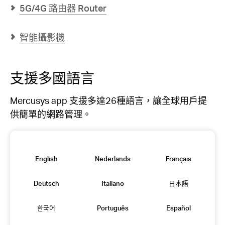
路
路
5G/4G 路由器 Router
由
由
器
器
(支
(支
援
援
智能攝影機
1G
1G
光
光
纖
纖
寬
寬
支援多國語言
頻)
頻)
Mercusys app 支援多達26種語言，讓全球用戶提
供簡單的網路管理。
English
Nederlands
Français
Deutsch
Italiano
日本語
한국어
Português
Español