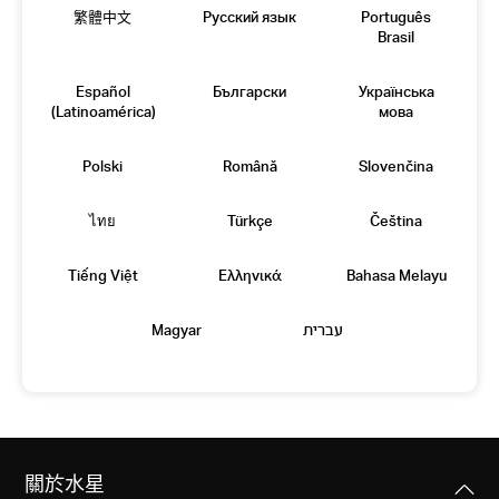
繁體中文
Русский язык
Português
Brasil
Español
Български
Українська
(Latinoamérica)
мова
Polski
Română
Slovenčina
ไทย
Türkçe
Čeština
Tiếng Việt
Eλληνικά
Bahasa Melayu
Magyar
עברית
關於水星