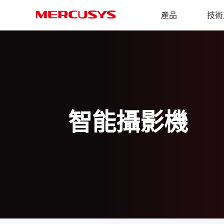
Click
產品
技術
to
skip
MERCUSYS
the
智
navigation
能
bar
攝
影
機
智能攝影機