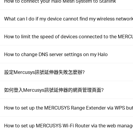
How to connect your Halo Mesh System to Starlink
What can I do if my device cannot find my wireless networ
How to limit the speed of devices connected to the MERC
How to change DNS server settings on my Halo
設定Mercusys訊號延伸器失敗怎麼辦?
如何登入Mercusys訊號延伸器的網頁管理頁面?
How to set up the MERCUSYS Range Extender via WPS bu
How to set up MERCUSYS Wi-Fi Router via the web mana