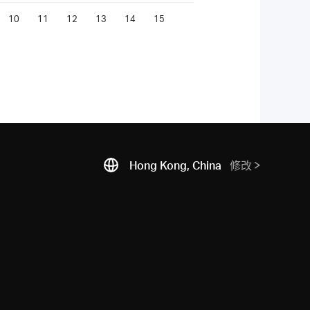
10
11
12
13
14
15
Hong Kong, China
修改