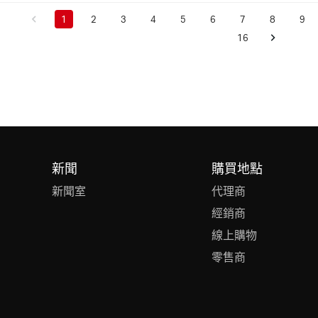
1
2
3
4
5
6
7
8
9
16
新聞
購買地點
新聞室
代理商
經銷商
線上購物
零售商