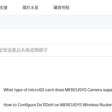
支援
關於水星
購買地點
What type of microSD card does MERCUSYS Camera supp
How to Configure DoT/DoH on MERCUSYS Wireless Router