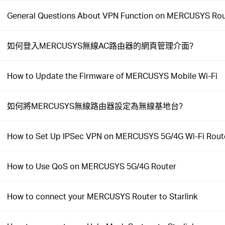
General Questions About VPN Function on MERCUSYS Rou
如何登入MERCUSYS無線AC路由器的網頁管理介面?
How to Update the Firmware of MERCUSYS Mobile Wi-Fi
如何將MERCUSYS無線路由器設定為無線基地台?
How to Set Up IPSec VPN on MERCUSYS 5G/4G Wi-Fi Rout
How to Use QoS on MERCUSYS 5G/4G Router
How to connect your MERCUSYS Router to Starlink