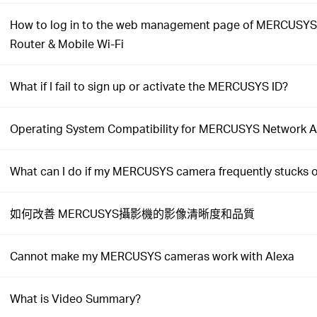
How to log in to the web management page of MERCUSYS
Router & Mobile Wi-Fi
What if I fail to sign up or activate the MERCUSYS ID?
Operating System Compatibility for MERCUSYS Network 
What can I do if my MERCUSYS camera frequently stucks 
如何改善 MERCUSYS攝影機的影像清晰度和品質
Cannot make my MERCUSYS cameras work with Alexa
What is Video Summary?