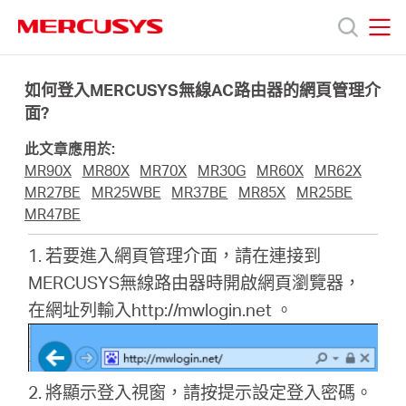
Click
to
skip
MERCUSYS
MERCUSYS
the
產
navigation
如何登入MERCUSYS無線AC路由器的網頁管理介
bar
面?
品
此文章應用於:
MR90X
MR80X
MR70X
MR30G
MR60X
MR62X
技
MR27BE
MR25WBE
MR37BE
MR85X
MR25BE
MR47BE
術
1. 若要進入網頁管理介面，請在連接到
MERCUSYS無線路由器時開啟網頁瀏覽器，
支
在網址列輸入http://mwlogin.net 。
援
2. 將顯示登入視窗，請按提示設定登入密碼。