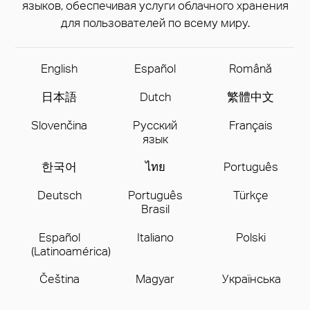
языков, обеспечивая услуги облачного хранения
для пользователей по всему миру.
English
Español
Română
日本語
Dutch
繁體中文
Slovenčina
Русский
Français
язык
한국어
ไทย
Português
Deutsch
Português
Türkçe
Brasil
Español
Italiano
Polski
(Latinoamérica)
Čeština
Magyar
Українська