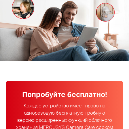
Казахстан
/
Русский
Попробуйте бесплатно!
Каждое устройство имеет право на
одноразовую бесплатную пробную
версию расширенных функций облачного
хранения MERCUSYS Camera Care сроком