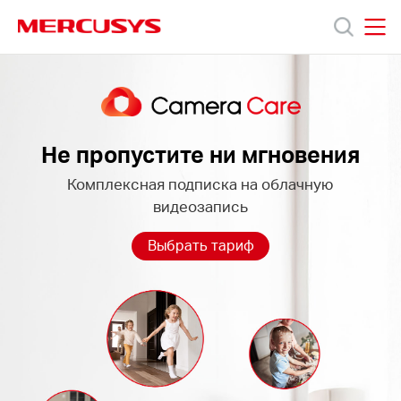
Click
to
skip
MERCUSYS
MERCUSYS
the
Camera
Модели
navigation
Care
bar
Поддержка
Не пропустите ни мгновения
Комплексная подписка на облачную
О
видеозапись
компании
Выбрать тариф
Где
купить