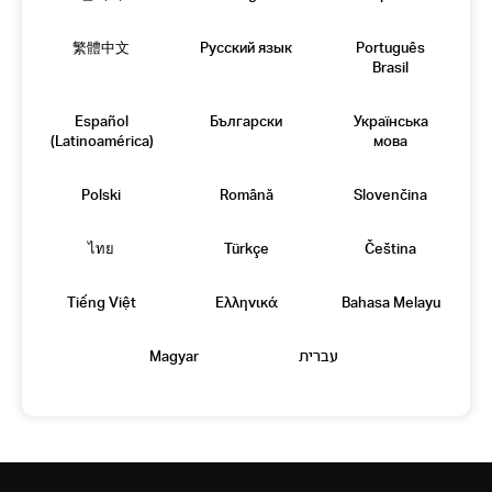
繁體中文
Русский язык
Português
Brasil
Español
Български
Українська
(Latinoamérica)
мова
Polski
Română
Slovenčina
ไทย
Türkçe
Čeština
Tiếng Việt
Eλληνικά
Bahasa Melayu
Magyar
עברית