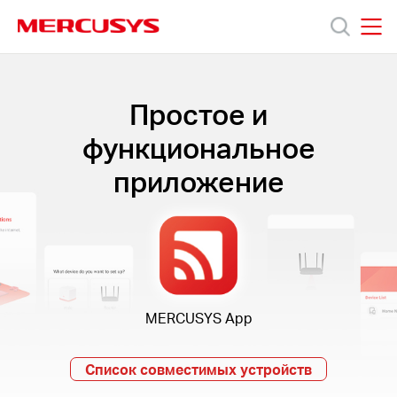
Click
to
skip
MERCUSYS
MERCUSYS
the
Модели
navigation
bar
Простое и
Поддержка
функциональное
приложение
О
компании
Где
MERCUSYS App
купить
Список совместимых устройств