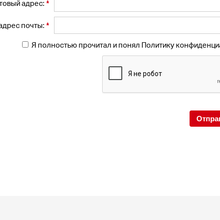
*
товый адрес:
*
адрес почты:
Я полностью прочитал и понял Политику конфиденци
Отпра