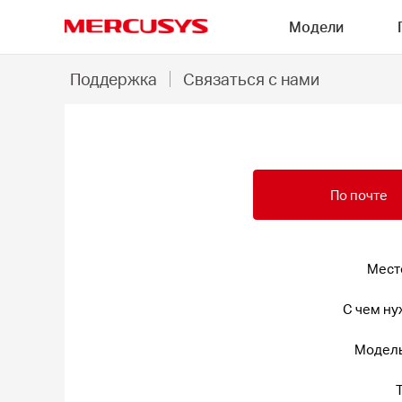
Click
Модели
to
skip
MERCUSYS
the
Связаться
*
Поддержка
Связаться с нами
navigation
с
bar
нами
-
MERCUSYS
По почте
Мест
С чем ну
Модель