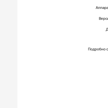
Аппара
Верс
Д
Подробно о