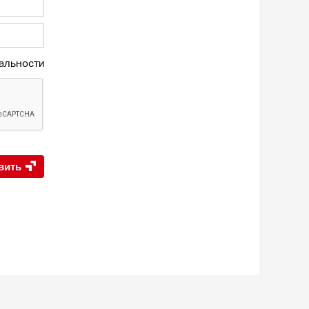
альности
вить