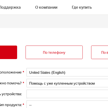
Поддержка
О компании
Где купить
По телефону
По 
*
оположение
*
жно помочь?
 устройства:
*
Тип продукта: