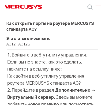
Click
to
skip
MERCUSYS
MERCUSYS
the
Модели
navigation
Как открыть порты на роутере MERCUSYS
bar
стандарта AC?
Поддержка
Эта статья относится к:
AC12
AC12G
О
1. Войдите в веб-утилиту управления.
Если вы не знаете, как это сделать,
компании
нажмите на ссылку ниже:
Как войти в веб-утилиту управления
Где
роутера MERCUSYS стандарта АС?
2. Перейдите в раздел
Дополнительно
→
купить
Виртуальный сервер
. Здесь вы можете
добавить новое правило или посмотреть