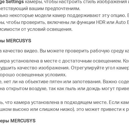
ge Settings
камеры, чтобы настроить стиль изображения 
тветствующий вашим предпочтениям.
ько некоторые модели камер поддерживают эту опцию. 
ы, чтобы проверить, включены ли функции HDR или Auto E
исимости от условий освещения.
еры MERCUSYS
а качество видео. Вы можете проверить рабочую среду 
мера установлена в месте с достаточным освещением. Ко
худшить качество изображения. Отрегулируйте угол каме
хорошо освещенных условиях.
, нет ли на объективе пятен или запотевания. Важно сод
на открытом воздухе, так как пыль или дождь могут при
ь, что камера установлена в подходящем месте. Если кам
ишком высоко или слишком низко), это может привести к
амеры MERCUSYS