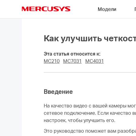
Click
Модели
to
skip
MERCUSYS
the
navigation
bar
Как улучшить четкос
Эта статья относится к:
MC210
MC7031
MC4031
Введение
На качество видео с вашей камеры мо
сетевое подключение. Если качество 
настроек, чтобы улучшить его.
Это руководство поможет вам разобра