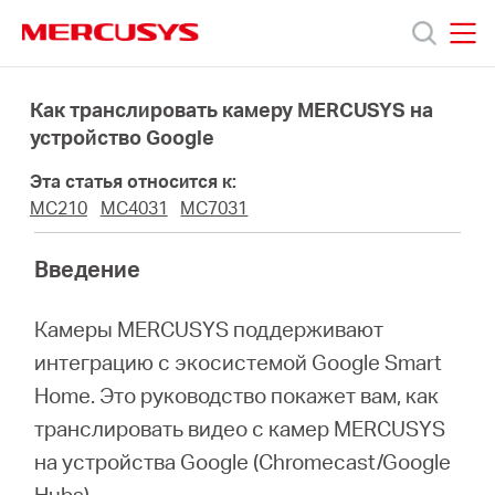
Click
to
skip
MERCUSYS
MERCUSYS
the
Модели
navigation
Как транслировать камеру MERCUSYS на
bar
устройство Google
Поддержка
Эта статья относится к:
MC210
MC4031
MC7031
О
Введение
компании
Камеры MERCUSYS поддерживают
интеграцию с экосистемой Google Smart
Где
Home. Это руководство покажет вам, как
транслировать видео с камер MERCUSYS
купить
на устройства Google (Chromecast/Google
Hubs).