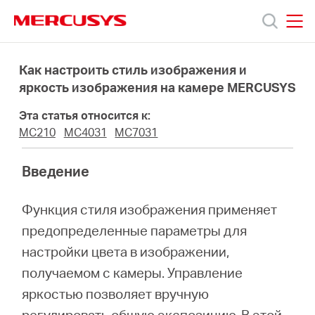
Click
to
skip
MERCUSYS
MERCUSYS
the
Модели
navigation
Как настроить стиль изображения и
bar
яркость изображения на камере MERCUSYS
Поддержка
Эта статья относится к:
MC210
MC4031
MC7031
О
Введение
компании
Функция стиля изображения применяет
предопределенные параметры для
Где
настройки цвета в изображении,
получаемом с камеры. Управление
купить
яркостью позволяет вручную
регулировать общую экспозицию. В этой