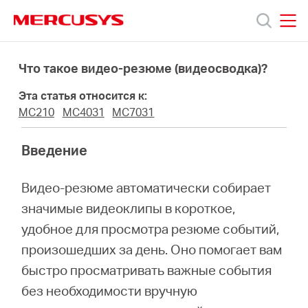
Click
to
skip
MERCUSYS
MERCUSYS
the
Модели
navigation
Что такое видео-резюме (видеосводка)?
bar
Эта статья относится к:
Поддержка
MC210
MC4031
MC7031
О
Введение
Видео-резюме автоматически собирает
компании
значимые видеоклипы в короткое,
удобное для просмотра резюме событий,
Где
произошедших за день. Оно помогает вам
быстро просматривать важные события
купить
без необходимости вручную