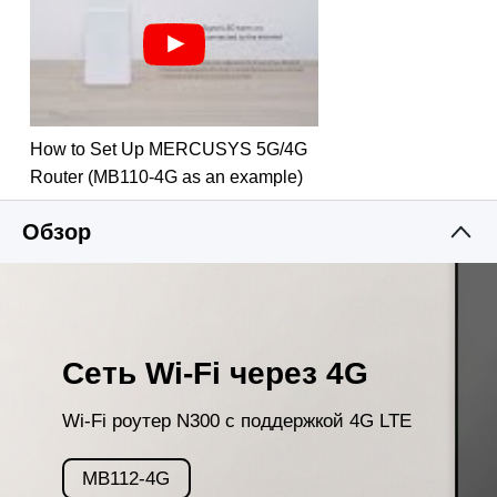
Резервное подключение
— если сеть 4G
недоступна, можно подключить устройство
к интернету по кабелю Ethernet.
How to Set Up MERCUSYS 5G/4G
Router (MB110-4G as an example)
Обзор
Сеть Wi‑Fi через 4G
Wi‑Fi роутер N300 с поддержкой 4G LTE
MB112-4G