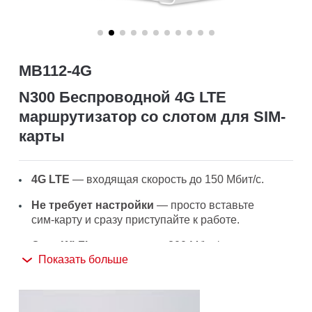
Казахстан
MB112-4G
/
N300 Беспроводной 4G LTE
маршрутизатор co слотом для SIM-
Русский
карты
4G LTE
— входящая скорость до 150 Мбит/с.
Не требует настройки
— просто вставьте
сим‑карту и сразу приступайте к работе.
Сеть Wi-Fi
— скорость до 300 Мбит/с.
Показать больше
Множество подключений
— возможность
подключения к сети Wi‑Fi до 32 устройств
одновременно.