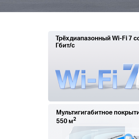
Трёхдиапазонный Wi-Fi 7 с
Гбит/с
Мультигигабитное покрыти
2
550 м