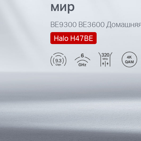
мир
BE9300
BE3600 Домашняя 
Halo H47BE