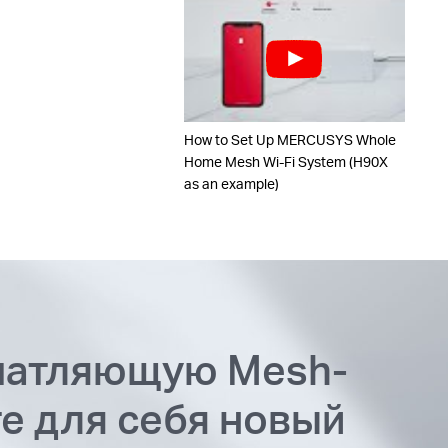
How to Set Up MERCUSYS Whole
Home Mesh Wi-Fi System (H90X
as an example)
чатляющую Mesh-
те для себя новый