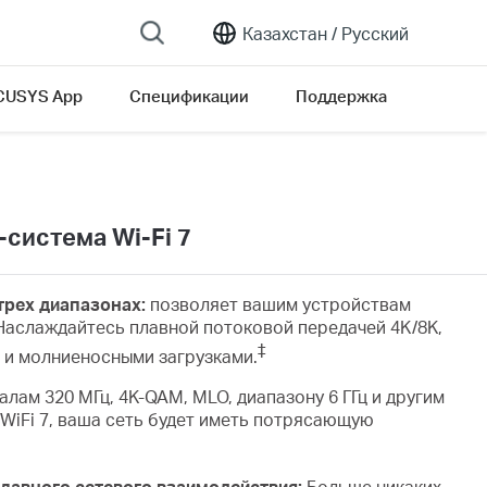
Казахстан /
Русский
USYS App
Спецификации
Поддержка
система Wi-Fi 7
 трех диапазонах:
позволяет вашим устройствам
Наслаждайтесь плавной потоковой передачей 4K/8K,
‡
и молниеносными загрузками.
алам 320 МГц, 4K-QAM, MLO, диапазону 6 ГГц и другим
WiFi 7, ваша сеть будет иметь потрясающую
лавного сетевого взаимодействия:
Больше никаких