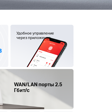
Удобное управление
через приложение
в
WAN/LAN порты 2.5
Гбит/с