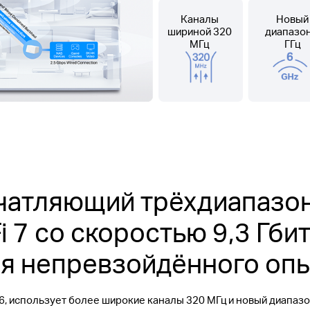
Каналы
Новый
шириной 320
диапазон
МГц
ГГц
чатляющий трёхдиапазо
i 7 со скоростью 9,3 Гби
я непревзойдённого оп
96, использует более широкие каналы 320 МГц и новый диапазон