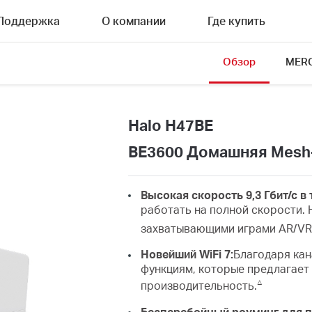
Поддержка
О компании
Где купить
Обзор
MERC
Halo H47BE
BE3600 Домашняя Mesh-
Высокая скорость 9,3 Гбит/с в
работать на полной скорости. 
захватывающими играми AR/VR 
Новейший WiFi 7:
Благодаря кан
функциям, которые предлагает 
△
производительность.
Бесперебойный роуминг для п