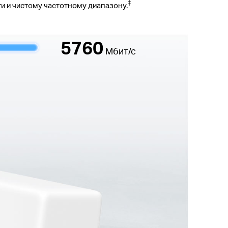
‡
и и чистому частотному диапазону.
5760
Мбит/с