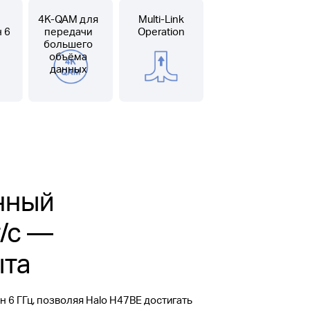
4K-QAM для
Multi-Link
 6
передачи
Operation
большего
объёма
данных
нный
т/с —
ыта
 6 ГГц, позволяя Halo H47BE достигать