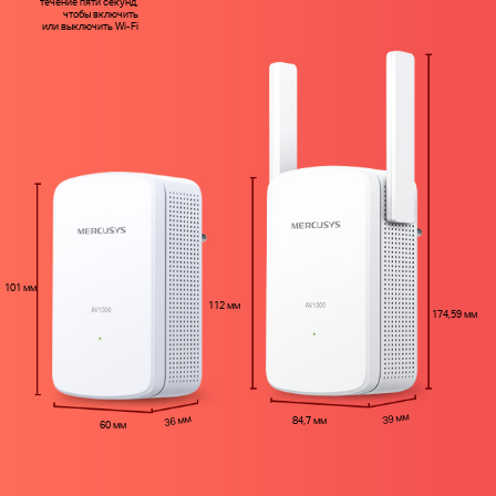
течение пяти секунд,
чтобы включить
или выключить Wi‑Fi
101 мм
112 мм
174,59 мм
39 мм
36 мм
84,7 мм
60 мм