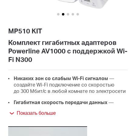
Казахстан
MP510 KIT
/
Комплект гигабитных адаптеров
Powerline AV1000 с поддержкой Wi-
Русский
Fi N300
Никаких зон со слабым Wi-Fi сигналом
—
создайте Wi‑Fi подключение со скоростью
до 300 Мбит/с в любой комнате по электросети
Гигабитная скорость передачи данных
—
быстрая и надёжная передача данных
Показать больше
благодаря стандарту HomePlug AV2
Супербыстрое проводное подключение
—
гигабитный порт обеспечит высокую скорость