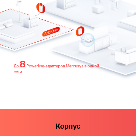
8
До
Powerline‑адаптеров Mercusys в одной
сети
Корпус