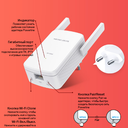
Индикатор
Позволяет узнать
рабочее состояние
адаптера Powerline
Гигабитный порт
Обеспечивает
высокоскоростное
подключение для ПК, IPTV
и игровых консолей
Кнопка Pair/Reset
Нажмите кнопку Pair на
адаптерах, чтобы быстро
создать безопасную сеть
Powerline
Кнопка Wi-Fi Clone
Нажмите кнопку, чтобы
скопировать имя и пароль
основной сети
Wi-Fi Вкл./Выкл.
Нажмите и удерживайте в