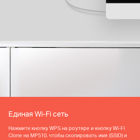
Единая Wi-Fi сеть
Нажмите кнопку WPS на роутере и кнопку Wi-Fi
Clone на MP510, чтобы скопировать имя (SSID) и