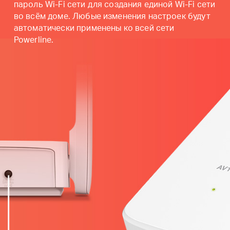
пароль Wi-Fi сети для создания единой Wi-Fi сети
во всём доме. Любые изменения настроек будут
автоматически применены ко всей сети
Powerline.