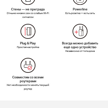
Стены — не преграда
Powerline
Отныне никаких зон со слабым Wi‑Fi
Есть розетка — есть сеть
сигналом
Plug & Play
Всегда можно добавить
ещё одно устройство
Простая настройка
Независимо от типа дома
Совместим со всеми
роутерами
Нет необходимости менять текущий
роутер