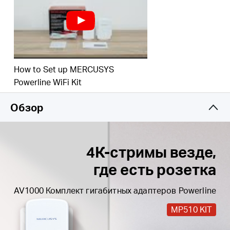
подключения для ПК, IPTV и игровых консолей
Plug & Play
— забудьте о кабелях и сложной
настройке
Простое расширение
— с помощью
дополнительных адаптеров Powerline
How to Set up MERCUSYS
Powerline WiFi Kit
Обзор
4К-стримы везде,
где есть розетка
AV1000 Комплект гигабитных адаптеров Powerline
MP510 KIT