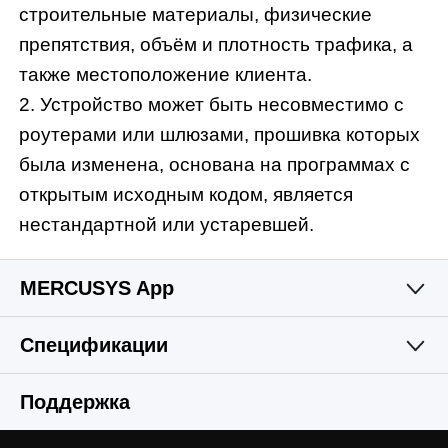
строительные материалы, физические
препятствия, объём и плотность трафика, а
также местоположение клиента.
2. Устройство может быть несовместимо с
роутерами или шлюзами, прошивка которых
была изменена, основана на программах с
открытым исходным кодом, является
нестандартной или устаревшей.
MERCUSYS App
Спецификации
Простое и
Функции беспроводной сети
Поддержка
функциональное
Аппаратные характеристики
Стандарты беспроводной связи