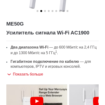
Казахстан
ME50G
/
Усилитель сигнала Wi‑Fi AC1900
Русский
Два диапазона Wi-Fi
— до 600 Мбит/с на 2,4 ГГц
1
и до 1300 Мбит/с на 5 ГГц
.
Гигабитное подключение по кабелю
— для
компьютеров, IPTV и игровых консолей.
Показать больше
MU-MIMO 3×3
— ещё больше одновременных
подключений.
Широкая совместимость
— работает со всеми
2
Wi-Fi роутерами и точками доступа
.
Настройка одним нажатием
— удобное