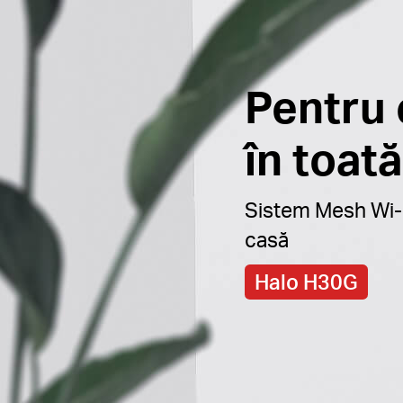
Pentru 
în toată
Sistem Mesh Wi-F
casă
Halo H30G