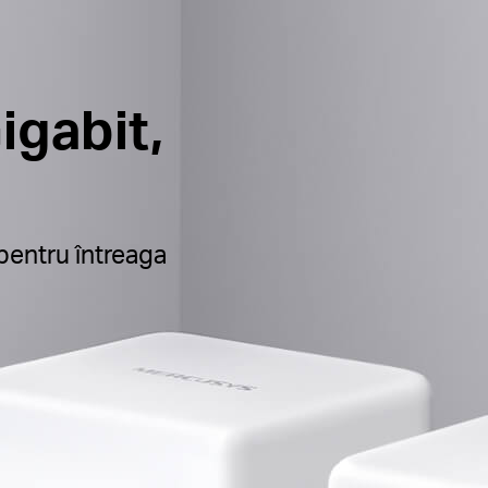
igabit,
entru întreaga