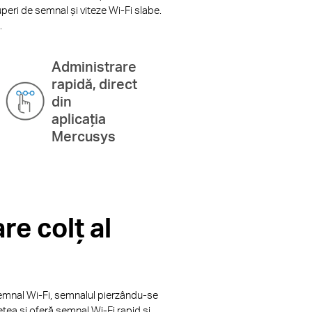
ruperi de semnal și viteze Wi-Fi slabe.
.
Administrare
rapidă, direct
din
aplicația
Mercusys
re colț al
semnal Wi-Fi, semnalul pierzându-se
ețea și oferă semnal Wi-Fi rapid și