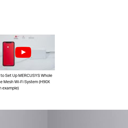
 to Set Up MERCUSYS Whole
 Mesh Wi-Fi System (H90X
n example)