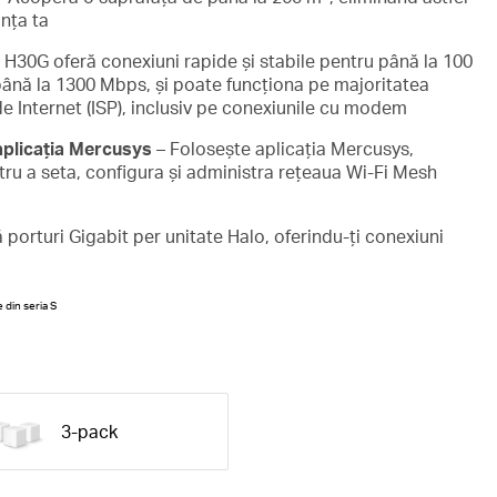
ința ta
 H30G oferă conexiuni rapide și stabile pentru până la 100
 până la 1300 Mbps, și poate funcționa pe majoritatea
 de Internet (ISP), inclusiv pe conexiunile cu modem
aplicația Mercusys
– Folosește aplicația Mercusys,
ru a seta, configura și administra rețeaua Wi-Fi Mesh
 porturi Gigabit per unitate Halo, oferindu-ți conexiuni
 din seria S
3-pack