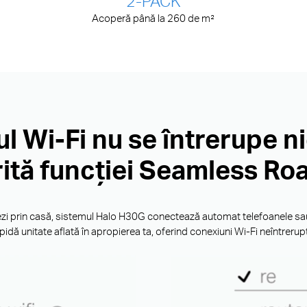
2-PACK
Acoperă până la 260 de m²
l Wi-Fi nu se întrerupe ni
ită funcției Seamless R
ezi prin casă, sistemul Halo H30G conectează automat telefoanele sau
pidă unitate aflată în apropierea ta, oferind conexiuni Wi-Fi neîntrerup