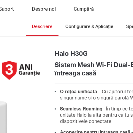
Suport
Despre noi
Cumpără
Descriere
Configurare & Aplicație
Spe
Halo H30G
Sistem Mesh Wi-Fi Dual-
întreaga casă
O rețea unificată
– Cu ajutorul te
singur nume și o singură parolă W
Seamless Roaming
–În timp ce t
unitate Halo la alta pentru ca tu 
dispozitivele conectate
Acoperire pentru întreaga casă
–