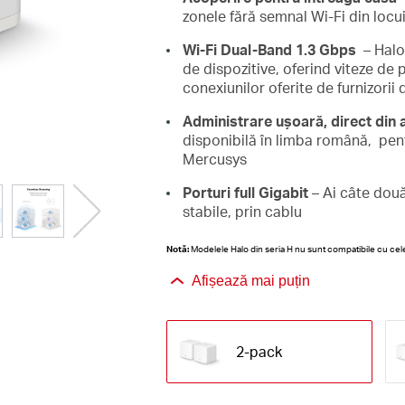
zonele fără semnal Wi-Fi din locu
Wi-Fi Dual-Band 1.3 Gbps
– Halo
de dispozitive, oferind viteze de
conexiunilor oferite de furnizorii
Administrare ușoară, direct din 
disponibilă în limba română, pent
Mercusys
Porturi full Gigabit
– Ai câte două
stabile, prin cablu
Notă:
Modelele Halo din seria H nu sunt compatibile cu cele
Afișează mai puțin
2-pack