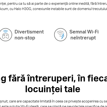
uinței, pentru ca tu să ai parte de o experiență online inedită, fără între
Acum, cu Halo H30G, conexiunile instabile sunt de domeniul trecutului
Divertisment
Semnal Wi-Fi
non-stop
neîntrerupt
 fără întreruperi, în fieca
locuinței tale
șnuit, care are capacitate limitată în ceea ce privește acoperirea cu 
este soluția Wi-Fi ideală, care se pliază pe nevoile tale specifice de r