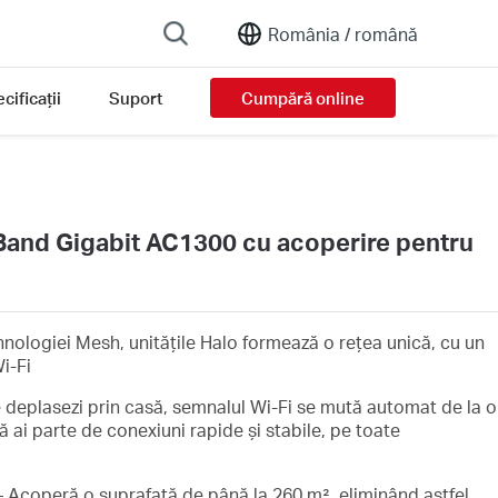
România /
română
cificații
Suport
Cumpără online
Band Gigabit AC1300 cu acoperire pentru
hnologiei Mesh, unitățile Halo formează o rețea unică, cu un
i-Fi
e deplasezi prin casă, semnalul Wi-Fi se mută automat de la o
să ai parte de conexiuni rapide și stabile, pe toate
 Acoperă o suprafață de până la 260 m², eliminând astfel