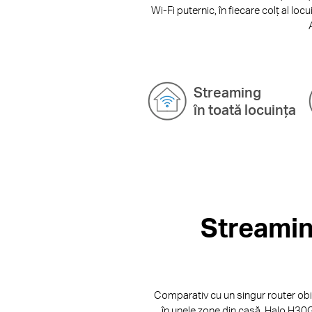
Wi-Fi puternic, în fiecare colț al loc
Streaming
în toată locuința
Streaming
Comparativ cu un singur router obi
în unele zone din casă, Halo H30G 