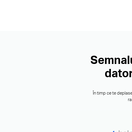
Semnalu
dator
În timp ce te deplas
ra