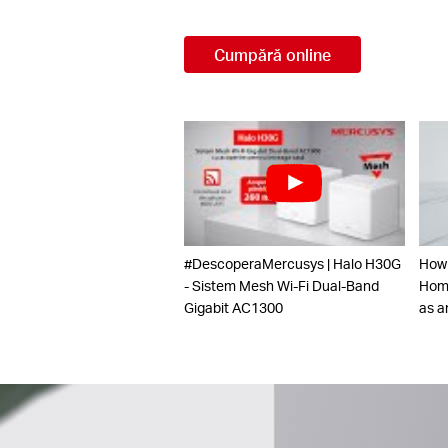
Cumpără online
#DescoperaMercusys | Halo H30G
How
- Sistem Mesh Wi-Fi Dual-Band
Home
Gigabit AC1300
as a