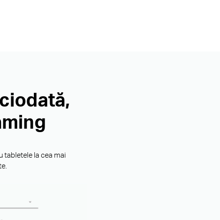
ciodată,
oaming
 tabletele la cea mai
te.