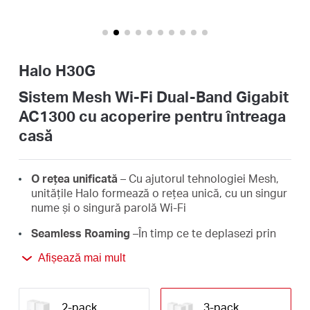
România
/
Halo H30G
română
Sistem Mesh Wi-Fi Dual-Band Gigabit
AC1300 cu acoperire pentru întreaga
casă
O rețea unificată
– Cu ajutorul tehnologiei Mesh,
unitățile Halo formează o rețea unică, cu un singur
nume și o singură parolă Wi-Fi
Seamless Roaming
–În timp ce te deplasezi prin
casă, semnalul Wi-Fi se mută automat de la o
Afișează mai mult
unitate Halo la alta pentru ca tu să ai parte de
conexiuni rapide și stabile, pe toate dispozitivele
conectate
2-pack
3-pack