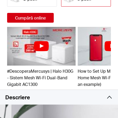
Acoperire pentru întreaga casă
– Acoperă o
suprafață de până la 320 m², eliminând astfel
zonele fără semnal Wi-Fi din locuința ta
Cumpără online
Wi-Fi Dual-Band 1.3 Gbps
– Halo H30G oferă
conexiuni rapide și stabile pentru până la 100 de
dispozitive, oferind viteze de până la 1300 Mbps, și
poate funcționa pe majoritatea conexiunilor
oferite de furnizorii de Internet (ISP), inclusiv pe
conexiunile cu modem
Administrare ușoară, direct din aplicația
Mercusys
– Folosește aplicația
#DescoperaMercusys | Halo H30G
How to Set Up MER
Mercusys, disponibilă în limba română, pentru a
seta, configura și administra rețeaua Wi-Fi Mesh
- Sistem Mesh Wi-Fi Dual-Band
Home Mesh Wi-Fi Sy
Mercusys
Gigabit AC1300
an example)
Porturi full Gigabit
– Ai câte două porturi Gigabit
Descriere
per unitate Halo, oferindu-ți conexiuni stabile, prin
cablu
Notă:
Modelele Halo din seria H nu sunt compatibile cu cele din seria S