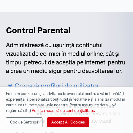
Control Parental
Administrează cu ușurință conținutul
vizualizat de cei mici în mediul online, cât și
timpul petrecut de aceștia pe Internet, pentru
a crea un mediu sigur pentru dezvoltarea lor.
Creează profiluri de utilizator
Folosim cookie-uri și activitatea browserului pentru a vă îmbunătăți
Creează un profil pentru fiecare
experiența, a personaliza conținutul și reclamele și a analiza modul în
care sunt utilizate site-urile noastre. Pentru mai multe detalii, vă
membru al familiei, pentru a putea
rugăm să citiți
Politica noastră de confidențialitate.
administra dispozitivele fiecăruia și a
seta limite acolo unde este cazul.
Cookie Settings
Accept All Cookies