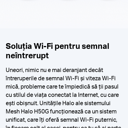
Soluția Wi-Fi pentru semnal
neîntrerupt
Uneori, nimic nu e mai deranjant decât
întreruperile de semnal Wi-Fi și viteza Wi-Fi
mică, probleme care te împiedică să ții pasul
cu stilul de viața conectat la Internet, cu care
ești obișnuit. Unitățile Halo ale sistemului
Mesh Halo H50G funcționează ca un sistem
unificat, care îți oferă semnal Wi-Fi puternic,
în fiecare colț al casei, pentru ca tu să ai parte