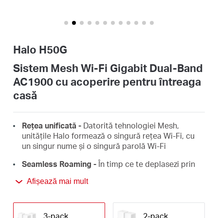
România
/
Halo H50G
română
Sistem Mesh Wi-Fi Gigabit Dual-Band
AC1900 cu acoperire pentru întreaga
casă
Rețea unificată -
Datorită tehnologiei Mesh,
unitățile Halo formează o singură rețea Wi-Fi, cu
un singur nume și o singură parolă Wi-Fi
Seamless Roaming -
În timp ce te deplasezi prin
casă, semnalul Wi-Fi se mută automat de la o
Afișează mai mult
unitate Halo la alta pentru a te bucura de
conexiuni rapide și stabile, pe toate dispozitivele
conectate
3-pack
2-pack