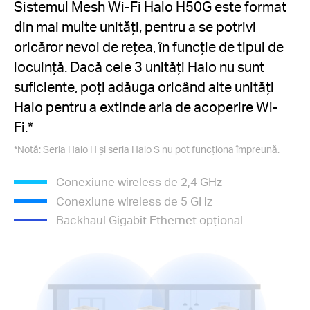
Sistemul Mesh Wi-Fi Halo H50G este format
din mai multe unități, pentru a se potrivi
oricăror nevoi de rețea, în funcție de tipul de
locuință. Dacă cele 3 unități Halo nu sunt
suficiente, poți adăuga oricând alte unități
Halo pentru a extinde aria de acoperire Wi-
Fi.*
*Notă: Seria Halo H și seria Halo S nu pot funcționa împreună.
Conexiune wireless de 2,4 GHz
Conexiune wireless de 5 GHz
Backhaul Gigabit Ethernet opțional