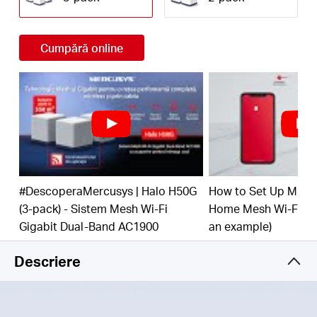
Acoperire Wi-Fi pentru întreaga casă -
Acoperă,
cu semnal Wi-Fi, o suprafață de până la 550 m²,
eliminând zonele fără semnal Wi-Fi
Cumpără online
Wi-Fi Dual-Band de 1.9 Gbps -
Halo H50G oferă
conexiuni rapide și stabile cu viteză de până la
1,900 Mbps, pentru aproximativ 100 de
dispozitive, și poate funcționa pe majoritatea
conexiunilor oferite de furnizorii de Internet (ISP),
inclusiv pe conexiunile cu modem
Administrare rapidă și ușoară a rețelei, prin
aplicație -
Utilizează aplicația MERCUSYS,
#DescoperaMercusys | Halo H50G
How to Set Up MER
disponibilă în limba română, pentru a configura și
administra rapid rețeaua ta Wi-Fi
(3-pack) - Sistem Mesh Wi-Fi
Home Mesh Wi-Fi Sy
Gigabit Dual-Band AC1900
an example)
Porturi Full Gigabit -
Ai 3 porturi Gigabit per
unitate Halo pentru conexiuni rapide, prin cablu
Descriere
Notă:
Modelele Halo din seria H nu sunt compatibile cu cele din seria S