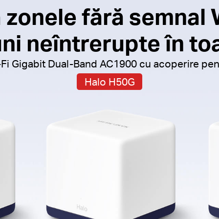
 zonele fără semnal W
ni neîntrerupte în to
Fi Gigabit Dual-Band AC1900 cu acoperire pent
Halo H50G