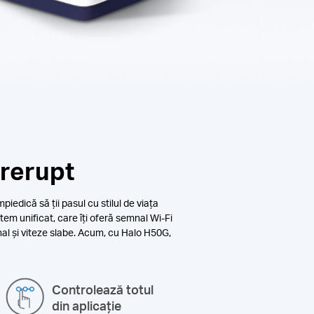
trerupt
iedică să ții pasul cu stilul de viața
tem unificat, care îți oferă semnal Wi-Fi
mnal și viteze slabe. Acum, cu Halo H50G,
Controlează totul
din aplicație