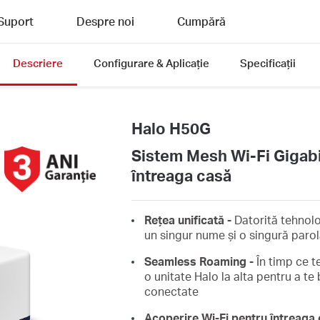
Suport
Despre noi
Cumpără
Descriere
Configurare & Aplicație
Specificații
Halo H50G
Sistem Mesh Wi-Fi Gigab
întreaga casă
Rețea unificată -
Datorită tehnolo
un singur nume și o singură parol
Seamless Roaming -
În timp ce t
o unitate Halo la alta pentru a te
conectate
Acoperire Wi-Fi pentru întreaga 