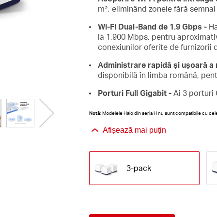
m², eliminând zonele fără semnal
Wi-Fi Dual-Band de 1.9 Gbps -
Ha
la 1,900 Mbps, pentru aproximativ
conexiunilor oferite de furnizorii
Administrare rapidă și ușoară a re
disponibilă în limba română, pent
Porturi Full Gigabit -
Ai 3 porturi
Notă:
Modelele Halo din seria H nu sunt compatibile cu cele
Afișează mai puțin
3-pack