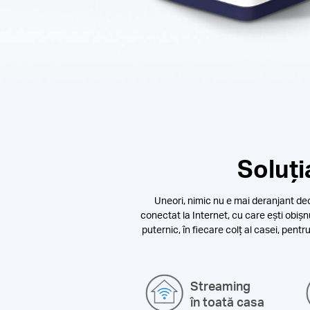
Soluți
Uneori, nimic nu e mai deranjant decâ
conectat la Internet, cu care ești obișn
puternic, în fiecare colț al casei, pent
Streaming
în toată casa