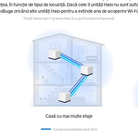
țea, în funcție de tipul de locuință. Dacă cele 3 unități Halo nu sunt sufi
adăuga oricând alte unități Halo pentru a extinde aria de acoperire Wi-Fi.
*Notă: Seria Halo H și seria Halo S nu pot funcționa împreună.
Casă cu mai multe etaje
Conexiune wireless de 5 GHz