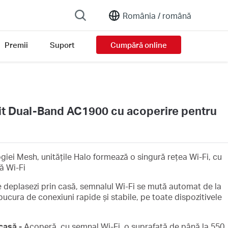
România /
română
Premii
Suport
Cumpără online
it Dual-Band AC1900 cu acoperire pentru
giei Mesh, unitățile Halo formează o singură rețea Wi-Fi, cu
ă Wi-Fi
e deplasezi prin casă, semnalul Wi-Fi se mută automat de la
 bucura de conexiuni rapide și stabile, pe toate dispozitivele
casă -
Acoperă, cu semnal Wi-Fi, o suprafață de până la 550