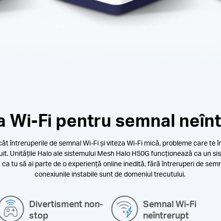
a Wi-Fi pentru semnal neîn
t întreruperile de semnal Wi-Fi și viteza Wi-Fi mică, probleme care te împ
uit. Unitățile Halo ale sistemului Mesh Halo H50G funcționează ca un sis
ru ca tu să ai parte de o experiență online inedită, fără întreruperi de se
conexiunile instabile sunt de domeniul trecutului.
Divertisment non-
Semnal Wi-Fi
stop
neîntrerupt