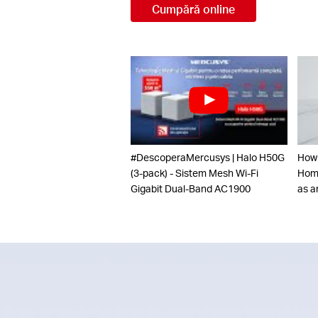
Cumpără online
#DescoperaMercusys | Halo H50G
How
(3-pack) - Sistem Mesh Wi-Fi
Home
Gigabit Dual-Band AC1900
as a