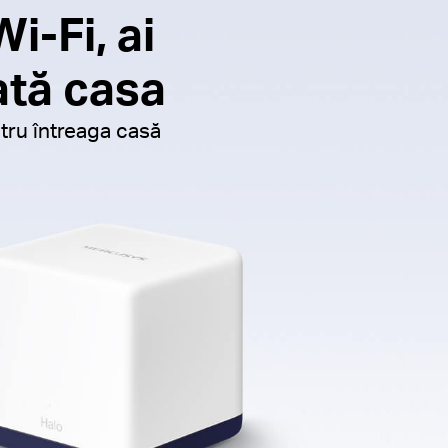
i-Fi, ai
ată casa
ru întreaga casă