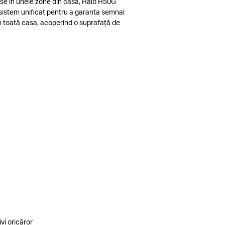
se în unele zone din casă, Halo H50G
sistem unificat pentru a garanta semnal
 în toată casa, acoperind o suprafață de
vi oricăror