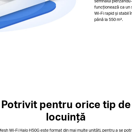
semnalul pierzându-
funcționează ca un 
Wi-Fi rapid și stabil
până la 550 m².
Potrivit pentru orice tip de
locuință
esh Wi-Fi Halo H50G este format din mai multe unități, pentru a se potri