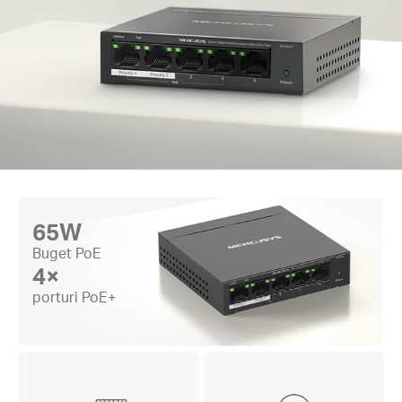
65W
Buget PoE
4×
porturi PoE+