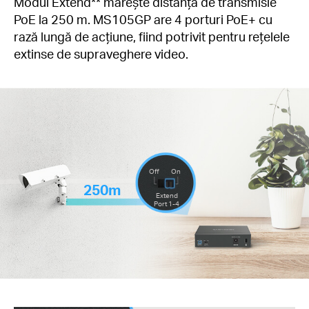
Modul Extend** mărește distanța de transmisie
PoE la 250 m. MS105GP are 4 porturi PoE+ cu
rază lungă de acțiune, fiind potrivit pentru rețelele
extinse de supraveghere video.
Off
On
250m
Extend
Port 1-4