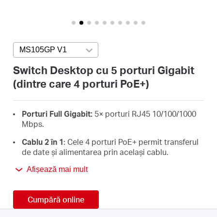
România
/
MS105GP V1
Press enter to open version list
română
Switch Desktop cu 5 porturi Gigabit
(dintre care 4 porturi PoE+)
Porturi Full Gigabit:
5× porturi RJ45 10/100/1000
Mbps.
Cablu 2 în 1
: Cele 4 porturi PoE+ permit transferul
de date și alimentarea prin același cablu.
Putere mare PoE+:
Suportă putere PoE de până la
Afișează mai mult
30 W pentru fiecare port PoE și 65 W pentru toate
porturile PoE
*
.
Cumpără online
Distanță de transmisie de până la 250 m:
Mărește