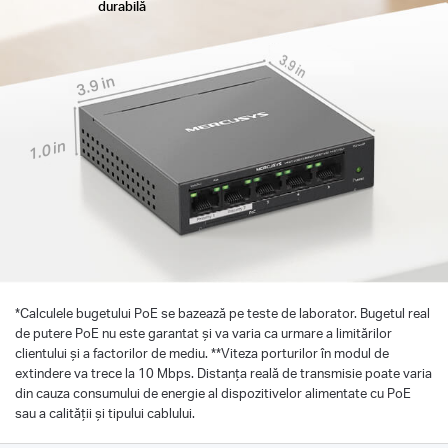
durabilă
3.9 in
3.9 in
1.0 in
*
Calculele bugetului PoE se bazează pe teste de laborator. Bugetul real
de putere PoE nu este garantat și va varia ca urmare a limitărilor
clientului și a factorilor de mediu. **Viteza porturilor în modul de
extindere va trece la 10 Mbps. Distanța reală de transmisie poate varia
din cauza consumului de energie al dispozitivelor alimentate cu PoE
sau a calității și tipului cablului.