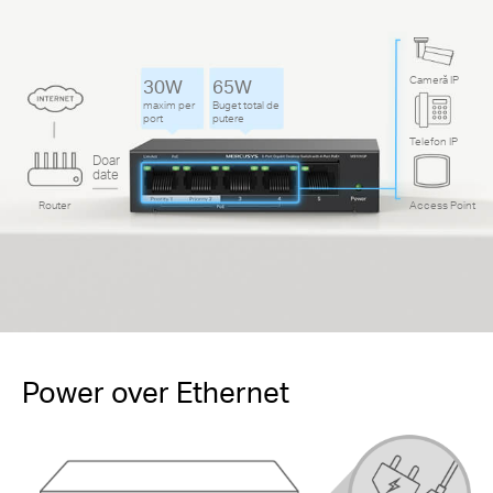
Cameră IP
30W
65W
maxim per
Buget total de
port
putere
Telefon IP
Doar
date
Router
Access Point
Power over Ethernet