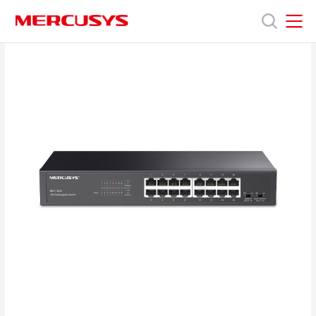
Click
to
skip
the
MERCUSYS
MERCUSYS
Продукты
navigation
bar
Поддержка
О
нас