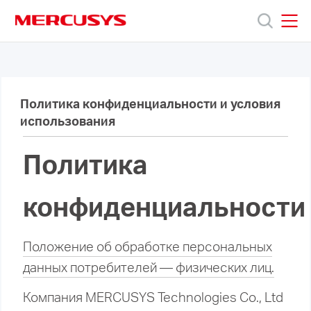
Click
to
skip
MERCUSYS
MERCUSYS
the
Продукты
navigation
bar
Политика конфиденциальности и условия
Поддержка
использования
О
Политика
нас
конфиденциальности
Положение об обработке персональных
данных потребителей — физических лиц.
Компания MERCUSYS Technologies Co., Ltd