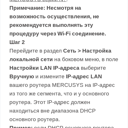
Примечание: Несмотря на
возможность осуществления, не
рекомендуется выполнять эту
процедуру через
Wi
-
Fi
соединение.
Шаг 2
Перейдите в раздел
Сеть > Настройка
локальной сети
на боковом меню, в поле
Настройки
LAN
IP
-адреса
выберите
Вручную
и измените
IP
-адрес
LAN
вашего роутера MERCUSYS на IP-адрес
из того же сегмента, что и у основного
роутера. Этот IP-адрес должен
находиться вне диапазона DHCP
основного роутера.
Пример:
если DHCP основного роутера -