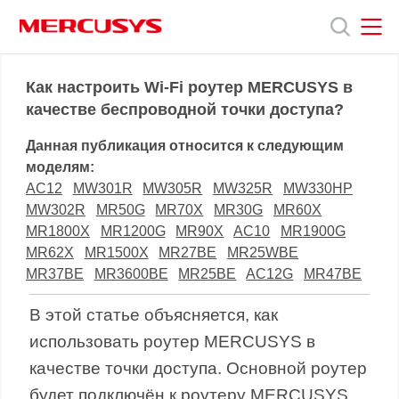
Click
to
skip
the
MERCUSYS
MERCUSYS
Продукты
navigation
Как настроить Wi-Fi роутер MERCUSYS в
bar
качестве беспроводной точки доступа?
Поддержка
Данная публикация относится к следующим
моделям:
О
AC12
MW301R
MW305R
MW325R
MW330HP
MW302R
MR50G
MR70X
MR30G
MR60X
MR1800X
MR1200G
MR90X
AC10
MR1900G
нас
MR62X
MR1500X
MR27BE
MR25WBE
MR37BE
MR3600BE
MR25BE
AC12G
MR47BE
В этой статье объясняется, как
использовать роутер MERCUSYS в
качестве точки доступа. Основной роутер
будет подключён к роутеру MERCUSYS