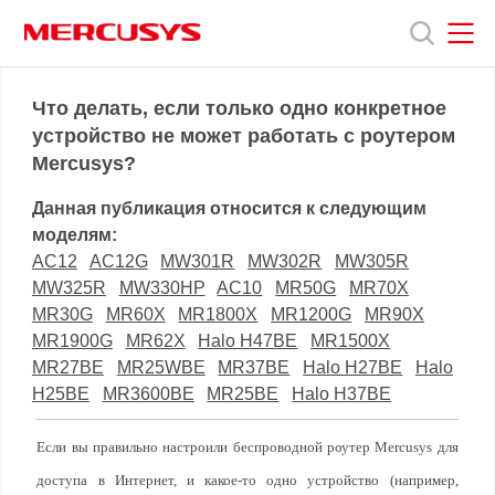
Click
to
skip
the
MERCUSYS
MERCUSYS
Продукты
navigation
Что делать, если только одно конкретное
bar
устройство не может работать с роутером
Mercusys?
Поддержка
Данная публикация относится к следующим
О
моделям:
AC12
AC12G
MW301R
MW302R
MW305R
MW325R
MW330HP
AC10
MR50G
MR70X
нас
MR30G
MR60X
MR1800X
MR1200G
MR90X
MR1900G
MR62X
Halo H47BE
MR1500X
MR27BE
MR25WBE
MR37BE
Halo H27BE
Halo
H25BE
MR3600BE
MR25BE
Halo H37BE
Если вы правильно настроили беспроводной роутер Mercusys для
доступа в Интернет, и какое-то одно устройство (например,