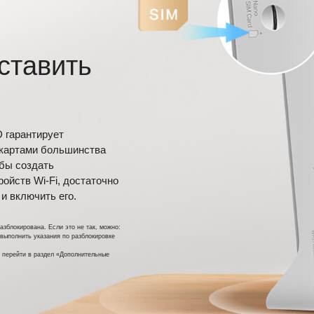
ставить
 гарантирует
‑картами большинства
обы создать
ойств Wi‑Fi, достаточно
 и включить его.
азблокирована. Если это не так, можно:
выполнить указания по разблокировке
и перейти в раздел «Дополнительные