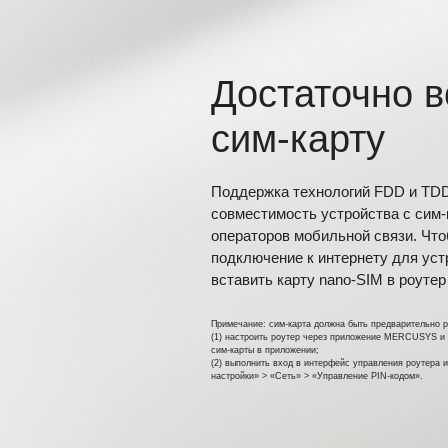
Достаточно в
сим‑карту
Поддержка технологий FDD и TDD
совместимость устройства с сим
операторов мобильной связи. Чт
подключение к интернету для устр
вставить карту nano‑SIM в роутер
Примечание: сим-карта должна быть предварительно р
(1) настроить роутер через приложение MERCUSYS и 
сим‑карты в приложении;
(2) выполнить вход в интерфейс управления роутера 
настройки» > «Сеть» > «Управление PIN‑кодом».