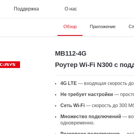
Поддержка
О нас
Обзор
Приложение
Сп
MB112-4G
Роутер Wi-Fi N300 с по
4G LTE
— входящая скорость до 
Не требует настройки
— просто
Сеть Wi-Fi
— скорость до 300 Мб
Множество подключений
— воз
одновременно.
Резервное подключение
— есл