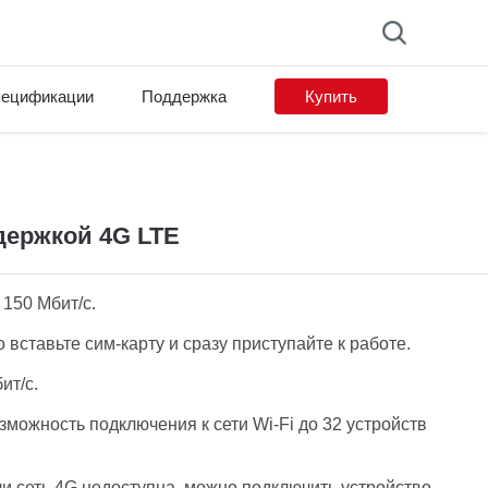
ецификации
Поддержка
Купить
ддержкой 4G LTE
150 Мбит/с.
 вставьте сим‑карту и сразу приступайте к работе.
ит/с.
можность подключения к сети Wi‑Fi до 32 устройств
и сеть 4G недоступна, можно подключить устройство