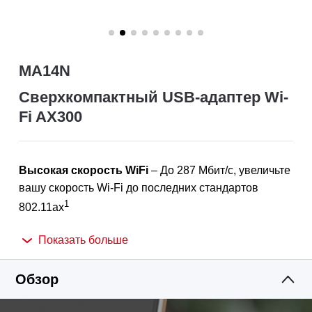
MA14N
Сверхкомпактный USB-адаптер Wi-
Fi AX300
Высокая скорость
WiFi
– До
287 Мбит/с, увеличьте
вашу скорость Wi-Fi до последних стандартов
1
802.11ax
Сверхкомпактный дизайнn
– Маленький
Показать больше
ненавязчивый дизайн позволяет забыть об
устройстве после подключения
.
Обзор
Предварительно загруженный внутренний