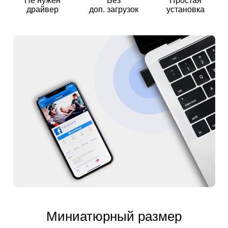
Не нужен
Без
Простая
драйвер
доп. загрузок
установка
Миниатюрный размер