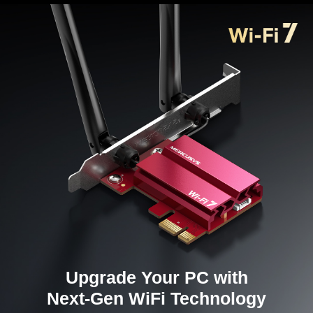
безопасность и надёжность по сравнению с
предыдущим поколением.
Расширенное покрытие
— две
высокопроизводительные всенаправленные
антенны усиливают передачу и
приём сигнала.
Улучшенная безопасность —
новейший стандарт
безопасности WPA3 обеспечивает усиленную
защиту паролей вашей сети.
Поддерживаемая операционная система
—
только Windows 11.
*Обратите внимание: из-за несъёмных антенн
MA37BE несовместим с низкопрофильной
монтажной планкой.
Upgrade Your PC with
Next-Gen WiFi Technology