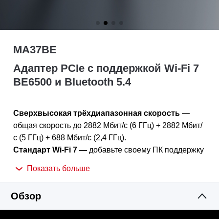
MA37BE
Адаптер PCIe с поддержкой Wi-Fi 7
BE6500 и Bluetooth 5.4
Сверхвысокая трёхдиапазонная скорость
—
общая скорость до
2882
Мбит/с (6 ГГц) +
2882
Мбит/
с (5 ГГц) +
688
Мбит/с (2,4 ГГц
).
Стандарт Wi-Fi
7
—
добавьте своему
ПК поддержку
новейшей технологии Wi-Fi
7.
Показать больше
Выше производительность
—
больше
подключений, ниже
задержка и
меньше перегрузок
Обзор
сети.
Bluetooth
5.
4
—
повышенные скорость, дальность,