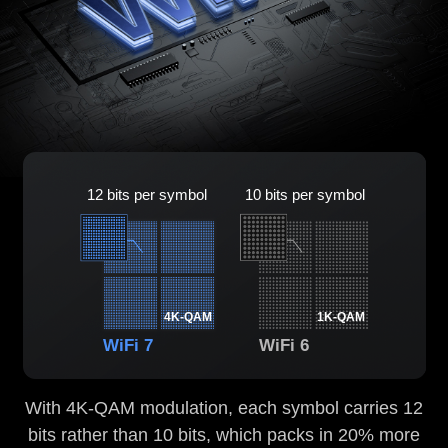
12 bits per symbol
10 bits per symbol
4K-QAM
1K-QAM
WiFi 7
WiFi 6
With 4K-QAM modulation, each symbol carries 12
bits rather than 10 bits, which packs in 20% more