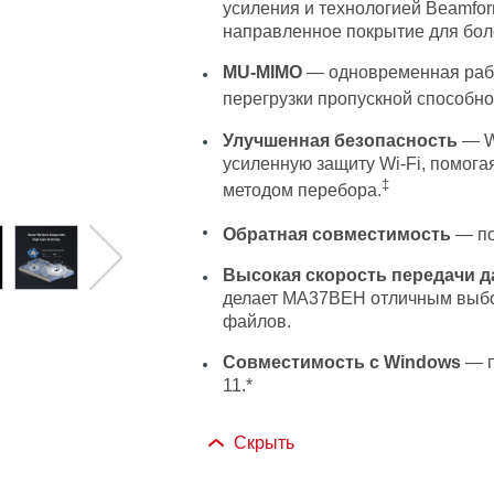
усиления и технологией Beamfo
направленное покрытие для бол
MU-MIMO
— одновременная рабо
перегрузки пропускной способно
Улучшенная безопасность
— W
усиленную защиту Wi-Fi, помога
‡
методом перебора.
Обратная совместимость
— пол
Высокая скорость передачи 
делает MA37BEH отличным выбор
файлов.
Совместимость с Windows
— п
11.
*
Скрыть