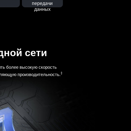
передачи
данных
дной сети
чить более высокую скорость
‡
атляющую производительность.