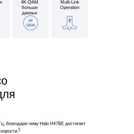
н
4K-QAM
Multi-Link
больше
Operation
данных
со
для
Гц, благодаря чему Halo H47BE достигает
‡
скорости.