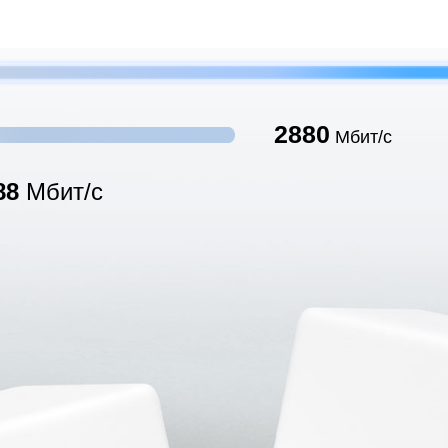
2880
Мбит/с
88
Мбит/с