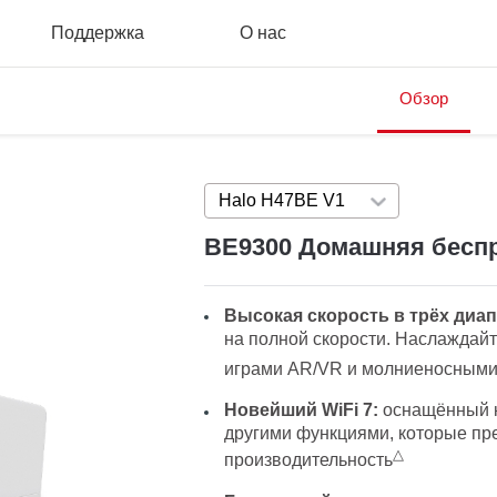
Поддержка
О нас
Обзор
Halo H47BE V1
Press enter to open 
BE9300 Домашняя беспр
Высокая скорость в трёх диап
на полной скорости. Наслаждай
играми AR/VR и молниеносными
Новейший WiFi 7:
оснащённый к
другими функциями, которые пре
△
производительность