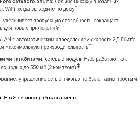
ного сетевого опыта:
больше никаких внезапных
†
к WiFi, когда вы ходите по дому
:
увеличивает пропускную способность, сокращает
△
ь для новых приложений
/LAN с автоматическим определением скорости 2,5 Гбит/с
**
ам максимальную производительность
кими гигабитами:
сетевые модули Halo работают как
‡
площадью до 550 м2 (2 комплект)
ование:
управление сетью никогда не было таким простым
o H и S не могут работать вместе