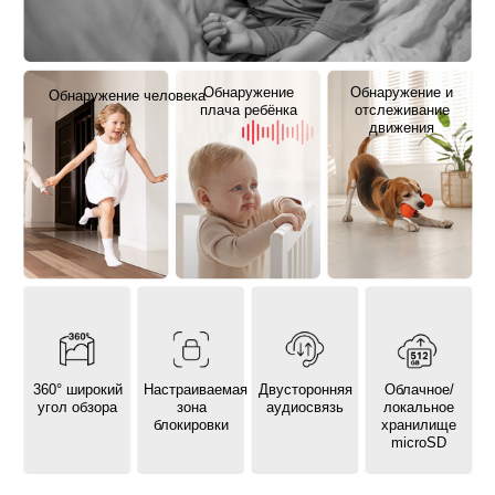
Обнаружение
Обнаружение и
Обнаружение человека
плача ребёнка
отслеживание
движения
360° широкий
Настраиваемая
Двусторонняя
Облачное/
угол обзора
зона
аудиосвязь
локальное
блокировки
хранилище
microSD