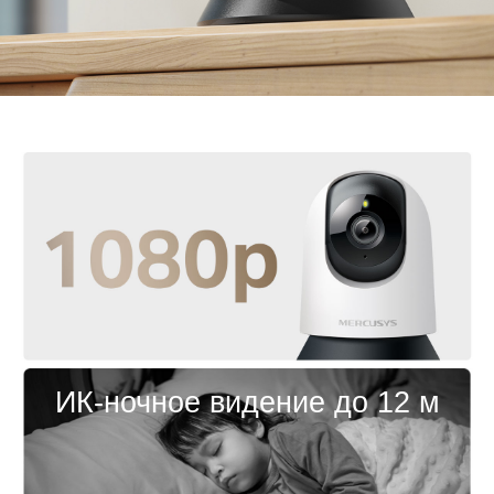
MERCUSYS.
Настраиваемая зона блокировки
-
легко задайте
область приватности, чтобы исключить
нежелательные зоны из обзора.
Голосовое управление
-
совместима с Google
Assistant и Amazon Alexa, что позволяет
пользователям управлять устройством без помощи
рук.
ИК-ночное видение до 12 м