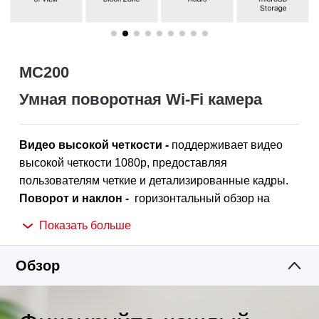
MC200
Умная поворотная Wi-Fi камера
Видео высокой четкости -
поддерживает видео
высокой четкости 1080p, предоставляя
пользователям четкие и детализированные кадры.
Поворот и наклон -
горизонтальный обзор на
360° обеспечивает полный охват территории.
Показать больше
Умное обнаружение -
благодаря функции ночного
видения камера отслеживает движение в режиме
Обзор
24/7, обеспечивая видимость объектов даже в
полной темноте. Получайте мгновенные
оповещения об обнаруженном движении, людях