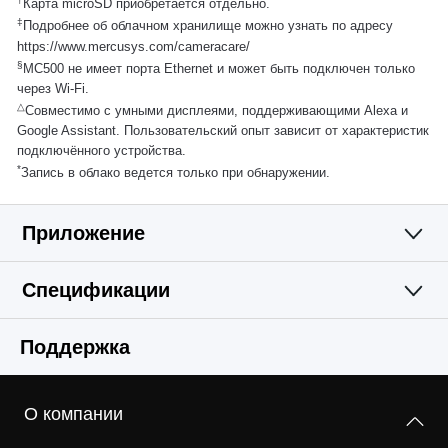
Карта microSD приобретается отдельно.
‡
Подробнее об облачном хранилище можно узнать по адресу
https://www.mercusys.com/cameracare/
§
MC500 не имеет порта Ethernet и может быть подключен только
через Wi-Fi.
△
Совместимо с умными дисплеями, поддерживающими Alexa и
Google Assistant. Пользовательский опыт зависит от характеристик
подключённого устройства.
*
Запись в облако ведется только при обнаружении.
Приложение
Спецификации
Простое и
Камера
Поддержка
функциональное
Видео & Аудио
Матрица
приложение
О компании
1/3'' КМОП-матрица (CMOS) с прогрессивной
Программные
Максимальное разрешение
разверткой, без функции Starlight