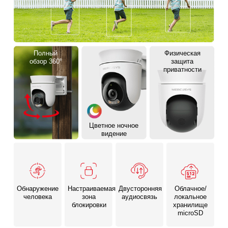
Полный
Физическая
обзор 360°
защита
приватности
Цветное ночное
видение
Обнаружение
Настраиваемая
Двусторонняя
Облачное/
человека
зона
аудиосвязь
локальное
блокировки
хранилище
microSD