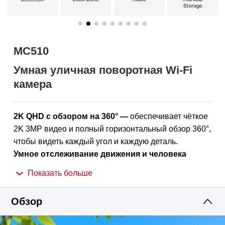
MC510
Умная уличная поворотная Wi-Fi
камера
2K QHD с обзором на 360°
—
о
беспечивает чёткое
2K 3MP видео и полный горизонтальный обзор 360°,
чтобы видеть каждый угол и каждую деталь
.
Умное отслеживание движения и человека
—
автоматически определяет и отслеживает
Показать больше
движение или людей, чтобы ключевые события
всегда оставались в центре внимания.
Обзор
Цветное ночное видение
—
обеспечивает яркое и
детализированное изображение даже ночью для