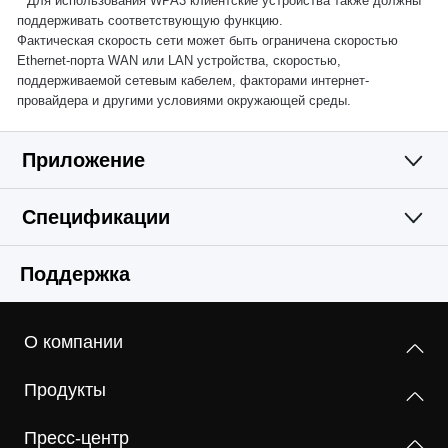
**Для использования WPA3 клиентские устройства также должны
поддерживать соответствующую функцию.
Фактическая скорость сети может быть ограничена скоростью
Ethernet-порта WAN или LAN устройства, скоростью,
поддерживаемой сетевым кабелем, факторами интернет-
провайдера и другими условиями окружающей среды.
Приложение
Спецификации
Простое и
Wi-Fi
Поддержка
функциональное
Программные
Стандарты беспроводной связи
приложение
О компании
Поддержка стандартов Wi-Fi 802.11be/ax/ac/a/b/g/n
Аппаратные
Тип WAN
Продукты
Динамический IP/Статический IP/PPPoE/L2TP/PPTP
Максимальная скорость
Прочее
Размеры (Ш × Д × В)
BE3600
Пресс-центр
167 × 117.5 × 41.5 мм