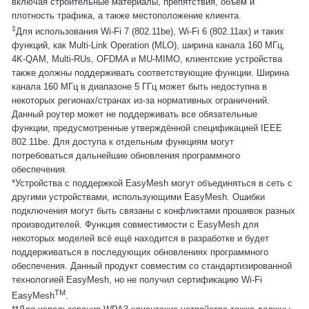
включая строительные материалы, препятствия, объём и
плотность трафика, а также местоположение клиента.
‡
Для использования Wi-Fi 7 (802.11be), Wi-Fi 6 (802.11ax) и таких
функций, как Multi-Link Operation (MLO), ширина канала 160 МГц,
4K-QAM, Multi-RUs, OFDMA и MU-MIMO, клиентские устройства
также должны поддерживать соответствующие функции. Ширина
канала 160 МГц в диапазоне 5 ГГц может быть недоступна в
некоторых регионах/странах из-за нормативных ограничений.
Данный роутер может не поддерживать все обязательные
функции, предусмотренные утверждённой спецификацией IEEE
802.11be. Для доступа к отдельным функциям могут
потребоваться дальнейшие обновления программного
обеспечения.
*Устройства с поддержкой EasyMesh могут объединяться в сеть с
другими устройствами, использующими EasyMesh. Ошибки
подключения могут быть связаны с конфликтами прошивок разных
производителей. Функция совместимости с EasyMesh для
некоторых моделей всё ещё находится в разработке и будет
поддерживаться в последующих обновлениях программного
обеспечения. Данный продукт совместим со стандартизированной
технологией EasyMesh, но не получил сертификацию Wi-Fi
TM
EasyMesh
.