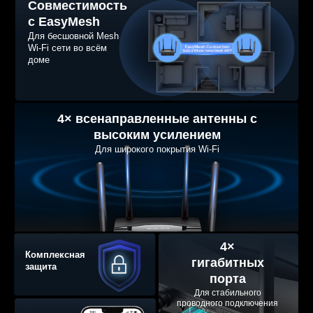
Совместимость
с EasyMesh
Для бесшовной Mesh
Wi-Fi сети во всём
доме
4× всенаправленные антенны с
высоким усилением
Для широкого покрытия Wi-Fi
4×
Комплексная
гигабитных
защита
порта
Для стабильного
проводного подключения