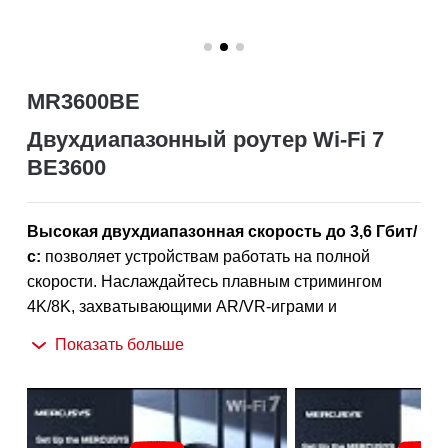
MR3600BE
Двухдиапазонный роутер Wi-Fi 7
BE3600
Высокая двухдиапазонная скорость до 3,6 Гбит/
с:
позволяет устройствам работать на полной
скорости. Наслаждайтесь плавным стримингом
4K/8K, захватывающими AR/VR-играми и
†
сверхбыстрой загрузкой файлов.
Показать больше
Новейший Wi-Fi 7:
благодаря каналам шириной 160
МГц, 4K-QAM, MLO и другим возможностям Wi-Fi 7
ваша сеть выходит на впечатляюще новый уровень
‡
производительности.