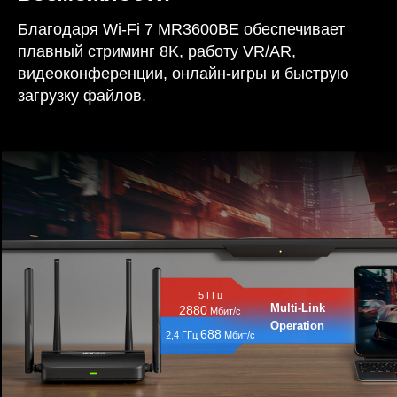
Благодаря Wi-Fi 7 MR3600BE обеспечивает
плавный стриминг 8K, работу VR/AR,
видеоконференции, онлайн-игры и быструю
загрузку файлов.
5 ГГц
Multi-Link
2880
Мбит/с
Operation
688
2,4 ГГц
Мбит/с