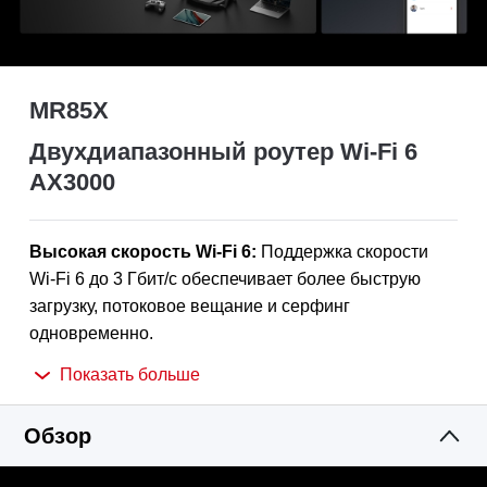
MR85X
Двухдиапазонный роутер Wi-Fi 6
AX3000
Высокая скорость Wi-Fi 6:
Поддержка скорости
Wi-Fi 6 до 3 Гбит/с обеспечивает более быструю
загрузку, потоковое вещание и серфинг
одновременно.
Порт 2.5 Гбит/с:
Преодолейте ограничение в 1
Показать больше
Гбит/с и раскройте весь потенциал своих устройств.
Больше устройств, больше возможностей:
Обзор
Поддержка MU-MIMO и OFDMA снижает перегрузку
сети и в 4 раза увеличивает среднюю пропускную