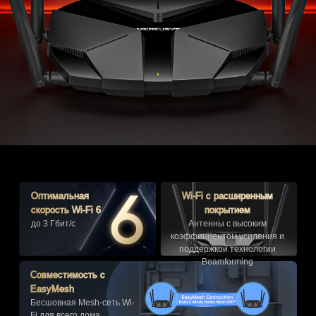
уменьшает влияние соседних сетей и повышает
эффективность передачи.
Smart-connect:
Интеллектуально выбирает
оптимальный диапазон для каждого устройства.
Оптимальная
Wi-Fi с расширенным
скорость Wi-Fi 6
покрытием
до 3 Гбит/с
Антенны с высоким
коэффициентом усиления и
поддержкой технологии
Beamforming
Совместимость с
EasyMesh
Бесшовная Mesh-сеть Wi-
Fi для всего дома