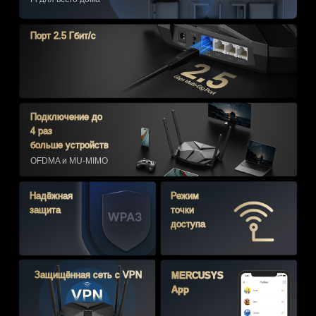
Порт 2.5 Гбит/с
Подключение до
4 раз
больше устройств
OFDMA и MU-MIMO
Надёжная
Режим
защита
точки
доступа
Защищённая сеть с VPN
MERCUSYS
App