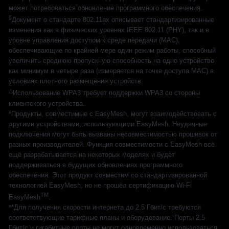
может потребоваться обновление программного обеспечения.
§
Документ о стандарте 802.11ax описывает стандартизированные
изменения как в физических уровнях IEEE 802.11 (PHY), так и в
уровне управления доступом к среде передачи (MAC),
обеспечивающие по крайней мере один режим работы, способный
увеличить среднюю пропускную способность на одно устройство
как минимум в четыре раза (измеряется на точке доступа MAC) в
условиях плотного размещения устройств.
△
Использование WPA3 требует поддержки WPA3 со стороны
клиентского устройства.
*Продукты, совместимые с EasyMesh, могут взаимодействовать с
другими устройствами, использующими EasyMesh. Неудачные
подключения могут быть вызваны несовместимостью прошивок от
разных производителей. Функция совместимости с EasyMesh всё
ещё разрабатывается на некоторых моделях и будет
поддерживаться в будущих обновлениях программного
обеспечения. Этот продукт совместим со стандартизированной
технологией EasyMesh, но не прошёл сертификацию Wi-Fi
TM
EasyMesh
.
**Для получения скорости интернета до 2,5 Гбит/с требуются
соответствующие тарифные планы и оборудование. Порты 2.5
Гбит/с и гигабитные порты не могут одновременно использоваться