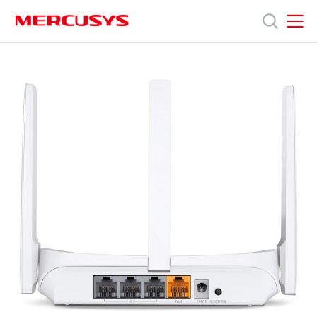
Click
to
skip
the
MERCUSYS
MERCUSYS
MW306R
Продукты
navigation
[V1]
bar
|
Многорежимный
Поддержка
Wi‑Fi
роутер
N300
О
нас