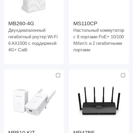
MB260-4G
MS110CP
Двухдиапазонный
Настольный коммутатор
гигабитный роутер Wi-Fi
с 8 портами PoE+ 10/100
6 AX1500 с поддержкой
Мбит/c и 2 гигабитными
4G+ Cat6
портами
MP510 KIT
MR47BE