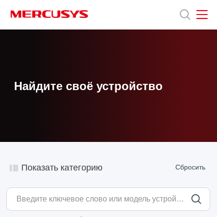
Click
to
skip
the
MERCUSYS
MERCUSYS
Продукты
navigation
bar
Поддержка
Найдите своё устройство
О
нас
Показать категорию
Сбросить