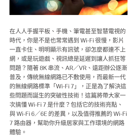
關
於
在人人手握平板、手機、筆電甚至智慧電視的
水
時代，你是不是也常常遇到 Wi-Fi 很慢，影片
一直卡住、明明顯示有訊號，卻怎麼都連不上
星
網，或是玩遊戲、視訊總是延遲到讓人抓狂等
問題？隨著 8K 串流、AR／VR、遠距辦公逐漸
優
普及，傳統無線網路已不敷使用，而最新一代
的無線網路標準「Wi-Fi 7」，正是為了解決這
惠
些問題而誕生的突破性技術！這篇將帶大家一
次搞懂 Wi-Fi 7 是什麼？包括它的技術亮點、
活
與 Wi-Fi 6／6E 的差異，以及值得推薦的 Wi-Fi
7 路由器，幫助你升級居家與工作環境的網路
動
體驗。