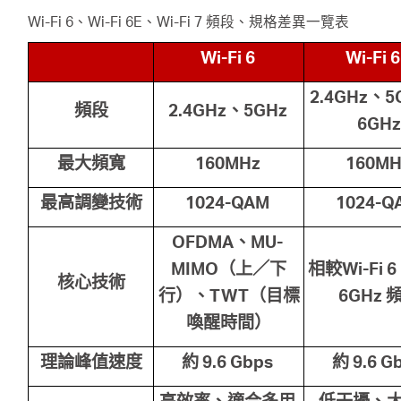
Wi-Fi 6、Wi-Fi 6E、Wi-Fi 7 頻段、規格差異一覽表
Wi-Fi 6
Wi-Fi 
2.4GHz
、5
頻段
2.4GHz
、5GHz
6GH
最大頻寬
160MHz
160MH
最高調變技術
1024-QAM
1024-Q
OFDMA
、MU-
MIMO
（上／下
相較Wi-Fi 6
核心技術
行）、TWT
（目標
6GHz
喚醒時間）
理論峰值速度
約 9.6 Gbps
約 9.6 G
高效率、適合多用
低干擾、