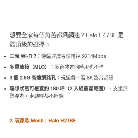
想要全家每個角落都飆網速？Halo H47BE 是
最頂級的選擇。
三頻 Wi-Fi 7：
傳輸速度最快可達 9214Mbps
多重連接（MLO）：
多台裝置同時用也不卡
3 個 2.5G 高速網路孔：
玩遊戲、看 8K 影片都穩
理想狀態可覆蓋約 180 坪（2 入組覆蓋範圍）
，支援無
縫漫遊，走到哪都不斷線
2. 玩家款 Mesh｜Halo H27BE