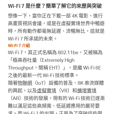
Wi-Fi 7 是什麼？簡單了解它的來歷與突破
購
想像一下，當你正在下載一部 4K 電影、進行
高畫質視訊會議，或是在虛擬實境世界中暢遊
買
時，所有動作都毫無延遲、流暢無比，這就是
Wi-Fi 7 所承諾的未來。
地
Wi-Fi 7 介紹
Wi-Fi 7，其正式名稱為 802.11be，又被稱為
點
「極高吞吐量（Extremely High
Throughput，簡稱 EHT）」，是繼 Wi-Fi 6E
之後的最新一代 Wi-Fi 技術標準。
隨著
物聯網
（IoT）設備的普及、8K 串流媒體
台
的興起，以及
虛擬實境
（VR）和
擴增實境
（AR）技術的發展，現有的 Wi-Fi 技術已逐漸
灣
難以滿足這些高頻寬、低延遲應用的嚴苛要
求。而 Wi-Fi 7 的出現，正是為了突破這些限