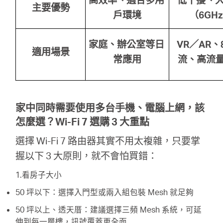
主要優勢
戶環境
（6GH
家庭、辦公室等日
VR
／AR
、
適用場景
常應用
流、高流
家中同時需要使用多台手機、電腦上網，該
怎麼選？Wi-Fi 7 選購 3 大重點
選擇 Wi-Fi 7 路由器其實不用太複雜，只要掌
握以下 3 大原則，就不會怕買錯：
1.看房子大小
50 坪以下：選擇入門型或兩入組包裝 Mesh 就足夠
50 坪以上、透天厝：建議選擇三頻 Mesh 系統，可延
伸到每一層樓，訊號覆蓋更全面