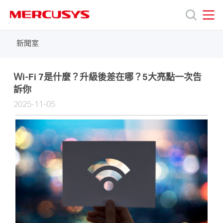
Click
to
skip
MERCUSYS
MERCUSYS
the
新聞室
產
navigation
bar
品
Ｗi-Fi 7是什麼？升級後差在哪？5大亮點一次告
訴你
2025-11-05
技
術
支
援