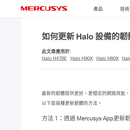
Click
產品
技術
to
skip
MERCUSYS
the
navigation
bar
如何更新 Halo 設備的韌
此文章應用於:
Halo H47BE
Halo H90X
Halo H80X
Hal
最新的韌體提供更好、更穩定的網路效能，因
以下是兩種更新韌體的方法。
方法 1：透過 Mercusys App更