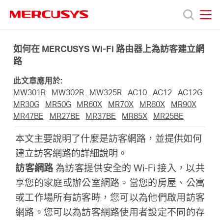
Click
to
skip
MERCUSYS
MERCUSYS
the
產
navigation
如何在 MERCUSYS Wi-Fi 路由器上為訪客建立網
bar
路
品
此文章應用於:
MW301R
MW302R
MW325R
AC10
AC12
AC12G
技
MR30G
MR50G
MR60X
MR70X
MR80X
MR90X
MR47BE
MR27BE
MR37BE
MR85X
MR25BE
術
本文主要說明了什麼是訪客網路，並提供如何
建立訪客網路的詳細說明。
支
訪客網路
為訪客提供安全的 Wi-Fi 接入，以共
享您的家庭或辦公室網路。當您的房屋、公寓
援
或工作場所有訪客時，您可以為他們啟用訪客
網路。您可以為訪客網路使用者設定不同的存