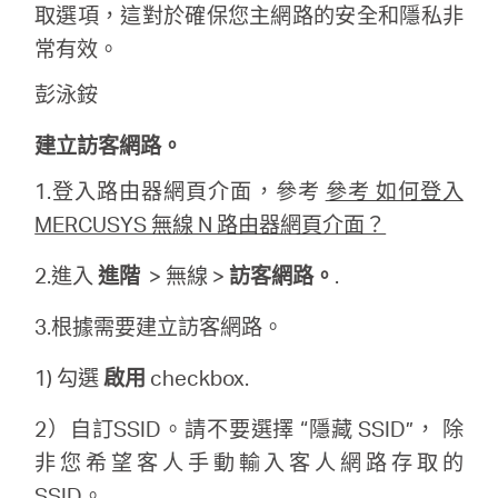
關
取選項，這對於確保您主網路的安全和隱私非
常有效。
於
彭泳銨
水
建立訪客網路。
1.登入路由器網頁介面，參考
參考 如何登入
星
MERCUSYS 無線 N 路由器網頁介面？
優
2.進入
進階
> 無線 >
訪客網路。
.
3.根據需要建立訪客網路。
惠
1) 勾選
啟用
checkbox.
活
2）自訂SSID。請不要選擇 “隱藏 SSID”， 除
非您希望客人手動輸入客人網路存取的
動
SSID。