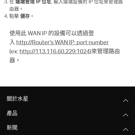
在
遠端管理 IP 位址
, 輸入遠端設備的 IP 位址來管理路
地
由器。
點擊
儲存
。
區
使用此 WAN IP 的設備可以透過登
/
入
http://Router's WAN IP: port number
(ex:
http://113.116.60.229:1024
)來管理路由
繁
器。
體
中
關於水星
文
產品
新聞