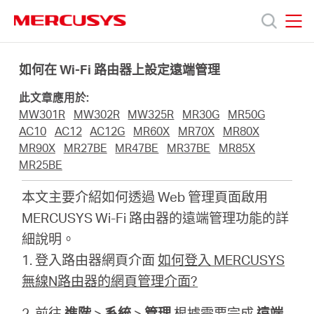
Click
to
skip
MERCUSYS
MERCUSYS
the
產
navigation
如何在 Wi-Fi 路由器上設定遠端管理
bar
此文章應用於:
品
MW301R
MW302R
MW325R
MR30G
MR50G
AC10
AC12
AC12G
MR60X
MR70X
MR80X
技
MR90X
MR27BE
MR47BE
MR37BE
MR85X
MR25BE
術
本文主要介紹如何透過 Web 管理頁面啟用
MERCUSYS Wi-Fi 路由器的遠端管理功能的詳
支
細說明。
1.
登入路由器網頁介面
如何登入 MERCUSYS
援
無線N路由器的網頁管理介面?
2. 前往
進階
>
系統
>
管理
根據需要完成
遠端