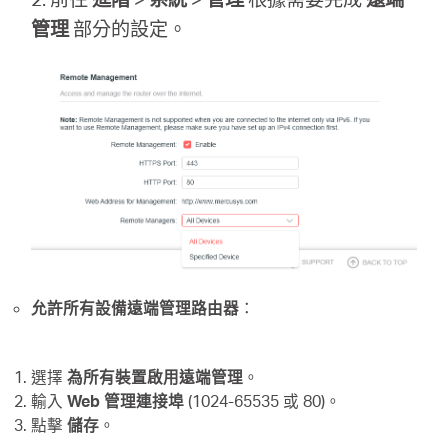
關
管理
部分的設定。
於
水
星
優
惠
允許所有設備遠端管理路由器
：
活
選擇
為所有裝置啟用遠端管理
。
輸入
Web 管理連接埠
(1024-65535 或 80)。
動
點擊
儲存
。