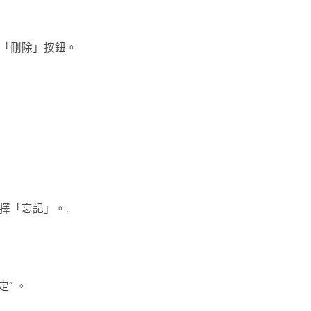
選擇「刪除」按鈕。
選擇「忘記」。.
定” 。