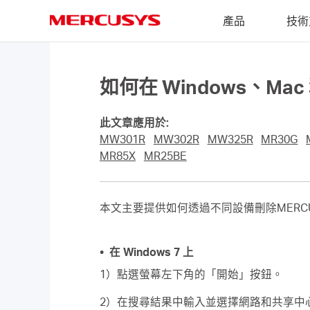
Click
產品
技術
to
skip
MERCUSYS
the
navigation
bar
如何在 Windows、
此文章應用於:
MW301R
MW302R
MW325R
MR30G
MR85X
MR25BE
本文主要提供如何透過不同設備刪除MERC
• 在 Windows 7 上
1）點選螢幕左下角的「開始」按鈕。
2）在搜尋結果中輸入並選擇網路和共享中