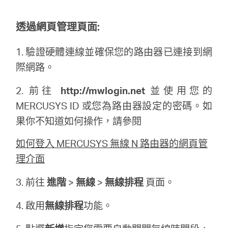
關
透過網頁管理頁面:
於
1.
驗證硬體連線並確保您的路由器已連接到網
水
際網路。
2. 前往
http://mwlogin.net
並使用您的
星
MERCUSYS
ID 或您為路由器設定的密碼。如
果你不知道如何操作，請參閱
優
如何登入 MERCUSYS 無線 N 路由器的網頁管
惠
理介面
3. 前往
進階
>
無線
>
無線排程
頁面。
活
4. 啟用
無線排程
功能。
動