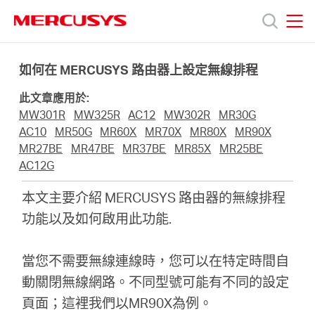
Click
to
skip
MERCUSYS
MERCUSYS
the
產
navigation
如何在 MERCUSYS 路由器上設定無線排程
bar
此文章應用於:
品
MW301R
MW325R
AC12
MW302R
MR30G
AC10
MR50G
MR60X
MR70X
MR80X
MR90X
技
MR27BE
MR47BE
MR37BE
MR85X
MR25BE
AC12G
術
本文主要介紹 MERCUSYS 路由器的無線排程
功能以及如何啟用此功能
.
支
當您不需要無線連線時，您可以在特定時間自
援
動關閉無線網路。不同型號可能有不同的設定
頁面；這裡我們
以
MR90X為例。