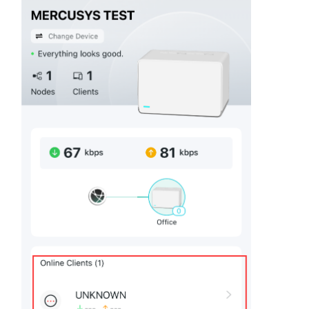
關
於
水
星
優
惠
活
動