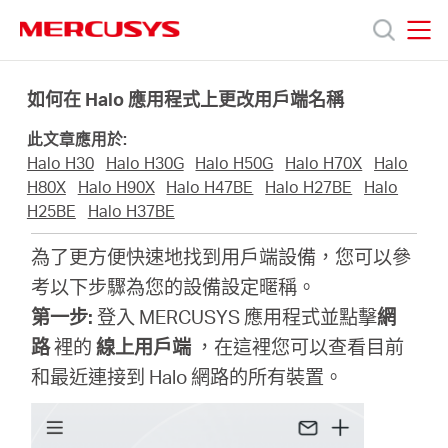
Click
to
skip
MERCUSYS
MERCUSYS
the
產
navigation
如何在 Halo 應用程式上更改用戶端名稱
bar
此文章應用於:
品
Halo H30
Halo H30G
Halo H50G
Halo H70X
Halo
H80X
Halo H90X
Halo H47BE
Halo H27BE
Halo
技
H25BE
Halo H37BE
為了更方便快速地找到用戶端設備，您可以參
術
考以下步驟為您的設備設定暱稱。
第一步:
登入 MERCUSYS 應用程式並點擊
網
支
路
裡的
線上用戶端
，在這裡您可以查看目前
和最近連接到 Halo 網路的所有裝置。
援