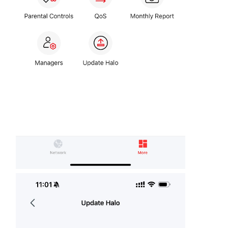
購
買
地
點
台
灣