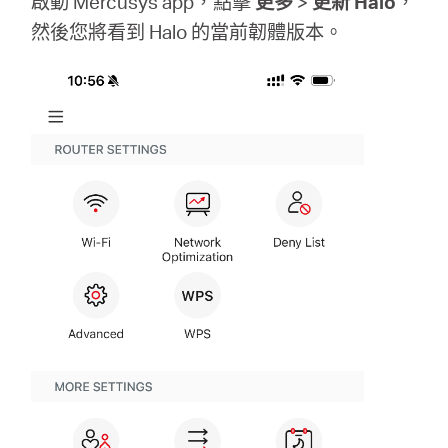
啟動 Mercusys app，點擊
更多
>
更新 Halo
，
關
然後您將看到 Halo 的當前韌體版本。
於
水
星
優
惠
活
動