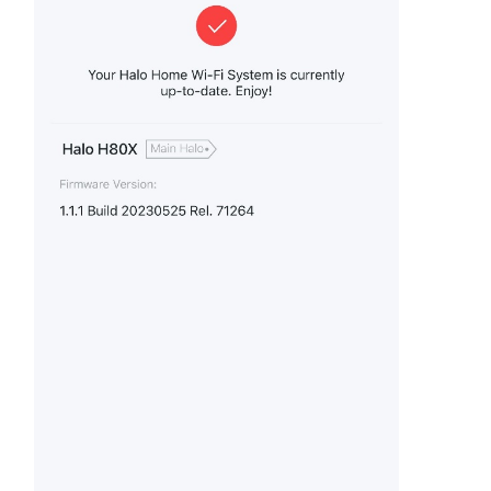
地
區
/
繁
體
中
文