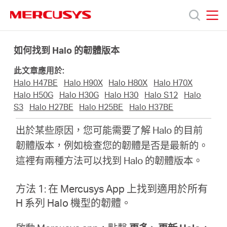
Click
to
skip
MERCUSYS
MERCUSYS
the
產
navigation
如何找到 Halo 的韌體版本
bar
此文章應用於:
品
Halo H47BE
Halo H90X
Halo H80X
Halo H70X
Halo H50G
Halo H30G
Halo H30
Halo S12
Halo
技
S3
Halo H27BE
Halo H25BE
Halo H37BE
出於某些原因，您可能需要了解 Halo 的目前
術
韌體版本，例如檢查您的韌體是否是最新的。
這裡有兩種方法可以找到 Halo 的韌體版本。
支
方法 1: 在 Mercusys App 上找到適用於所有
援
H 系列 Halo 機型的韌體。