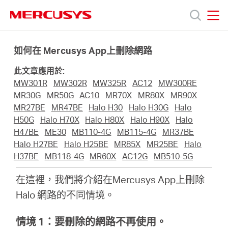
Click
to
skip
MERCUSYS
MERCUSYS
the
產
navigation
如何在 Mercusys App上刪除網路
bar
此文章應用於:
品
MW301R
MW302R
MW325R
AC12
MW300RE
MR30G
MR50G
AC10
MR70X
MR80X
MR90X
技
MR27BE
MR47BE
Halo H30
Halo H30G
Halo
H50G
Halo H70X
Halo H80X
Halo H90X
Halo
H47BE
ME30
MB110-4G
MB115-4G
MR37BE
術
Halo H27BE
Halo H25BE
MR85X
MR25BE
Halo
H37BE
MB118-4G
MR60X
AC12G
MB510-5G
支
在這裡，我們將介紹在Mercusys App上刪除
Halo 網路的不同情境。
援
情境 1：要刪除的網路不再使用。