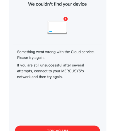
購
買
地
點
台
灣