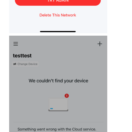
地
區
/
繁
體
中
文